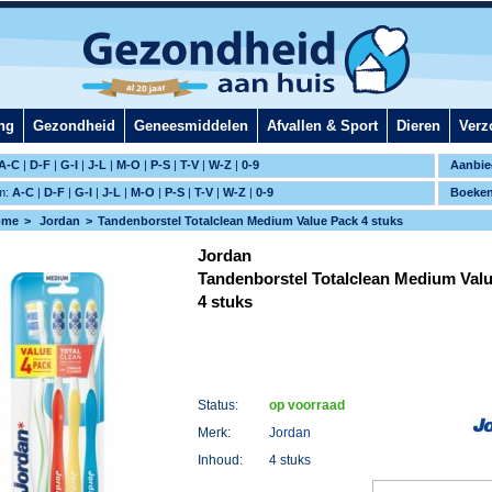
ng
Gezondheid
Geneesmiddelen
Afvallen & Sport
Dieren
Verz
A-C
|
D-F
|
G-I
|
J-L
|
M-O
|
P-S
|
T-V
|
W-Z
|
0-9
Aanbie
m:
A-C
|
D-F
|
G-I
|
J-L
|
M-O
|
P-S
|
T-V
|
W-Z
|
0-9
Boeke
ome
Jordan
Tandenborstel Totalclean Medium Value Pack 4 stuks
Jordan
Tandenborstel Totalclean Medium Val
4 stuks
Status:
op voorraad
Merk:
Jordan
Inhoud:
4 stuks