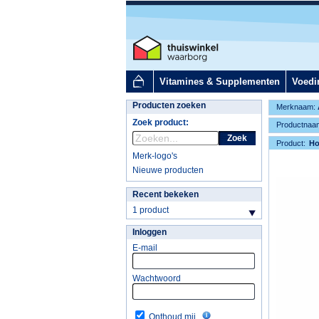
Vitamines & Supplementen
Voedi
Producten zoeken
Merknaam:
Zoek product:
Productnaa
Zoek
Product:
H
Merk-logo's
Nieuwe producten
Recent bekeken
1 product
Inloggen
E-mail
Wachtwoord
Onthoud mij