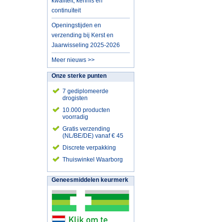
kwaliteit, kennis en
continuïteit
Openingstijden en
verzending bij Kerst en
Jaarwisseling 2025-2026
Meer nieuws >>
Onze sterke punten
7 gediplomeerde
drogisten
10.000 producten
voorradig
Gratis verzending
(NL/BE/DE) vanaf € 45
Discrete verpakking
Thuiswinkel Waarborg
Geneesmiddelen keurmerk