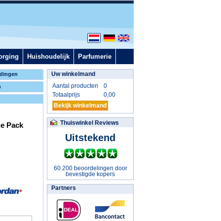
orging
Huishoudelijk
Parfumerie
Uw winkelmand
dingen
Aantal producten
0
n
Totaalprijs
0,00
Bekijk winkelmand
Thuiswinkel Reviews
ue Pack
Uitstekend
60.200 beoordelingen door
bevestigde kopers
Partners