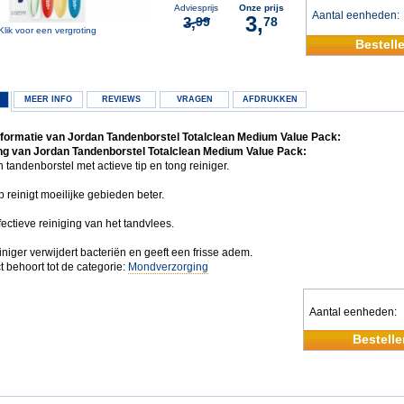
Adviesprijs
Onze prijs
Aantal eenheden
3,
3,
99
78
Klik voor een vergroting
Bestell
MEER INFO
REVIEWS
VRAGEN
AFDRUKKEN
formatie van Jordan Tandenborstel Totalclean Medium Value Pack:
g van Jordan Tandenborstel Totalclean Medium Value Pack:
n tandenborstel met actieve tip en tong reiniger.
p reinigt moeilijke gebieden beter.
fectieve reiniging van het tandvlees.
niger verwijdert bacteriën en geeft een frisse adem.
t behoort tot de categorie:
Mondverzorging
Aantal eenheden
Bestelle