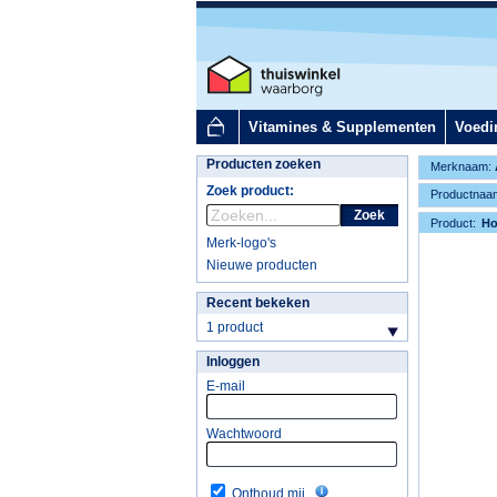
Vitamines & Supplementen
Voedi
Producten zoeken
Merknaam:
Zoek product:
Productnaa
Zoek
Product:
H
Merk-logo's
Nieuwe producten
Recent bekeken
1 product
Inloggen
E-mail
Wachtwoord
Onthoud mij