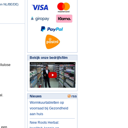
nen NL/BE/DE)
Bekijk onze bedrijfsfilm
llulose
l.
Nieuws
rss
Wormkuurtabletten op
voorraad bij Gezondheid
aan huis
New Roots Herbal:
n een