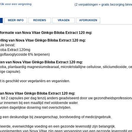
Klik voor een vergroting
(2 verpakkingen = gratis bezorging bin
MEER INFO
REVIEWS
VRAGEN
AFDRUKKEN
formatie van Nova Vitae Ginkgo Biloba Extract 120 mg:
ling van Nova Vitae Ginkgo Biloba Extract 120 mg:
ule bevat:
loba Extract 120mg
goflavoglycoside 6% terpenen)
ten van Nova Vitae Ginkgo Biloba Extract 120 mg:
oba, plantaardig magnesiumstearaat, microkristallijne cellulose, siliciumdioxide, ce
ige capsule).
t is geschikt voor vegetariërs en veganisten.
an Nova Vitae Ginkgo Biloba Extract 120 mg:
 tot 2 capsules per dag tenzij anders geadviseerd door uw gezondheidsprofessiona
eur innemen bij een maaltijd met voldoende water.
olen dagelijkse dosering niet overschrijden.
 een deskundige bij zwangerschap, borstvoeding of medicijngebruik.
ieerde, evenwichtige voeding en een gezonde levensstijl zijn belangrijk.
upplementen van Nova Vitae zijn geen vervanging van een gezonde levensstijl e