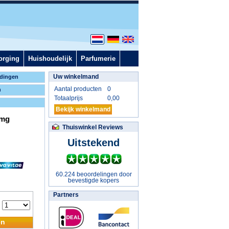
orging
Huishoudelijk
Parfumerie
Uw winkelmand
dingen
Aantal producten
0
n
Totaalprijs
0,00
Bekijk winkelmand
 mg
Thuiswinkel Reviews
Uitstekend
60.224 beoordelingen door
bevestigde kopers
Partners
:
en