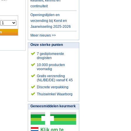
kwaliteit, kennis en
continuïteit
Openingstijden en
verzending bij Kerst en
:
Jaarwisseling 2025-2026
n
Meer nieuws >>
Onze sterke punten
7 gediplomeerde
drogisten
10.000 producten
voorradig
Gratis verzending
(NL/BE/DE) vanaf € 45
Discrete verpakking
Thuiswinkel Waarborg
Geneesmiddelen keurmerk