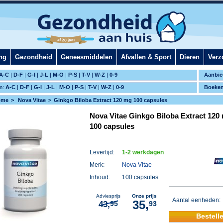
ng
Gezondheid
Geneesmiddelen
Afvallen & Sport
Dieren
Verz
A-C
|
D-F
|
G-I
|
J-L
|
M-O
|
P-S
|
T-V
|
W-Z
|
0-9
Aanbie
m:
A-C
|
D-F
|
G-I
|
J-L
|
M-O
|
P-S
|
T-V
|
W-Z
|
0-9
Boeke
ome
Nova Vitae
Ginkgo Biloba Extract 120 mg 100 capsules
Nova Vitae Ginkgo Biloba Extract 120
100 capsules
Levertijd:
1-2 werkdagen
Merk:
Nova Vitae
Inhoud:
100 capsules
Adviesprijs
Onze prijs
Aantal eenheden
35,
43,
95
93
Bestell