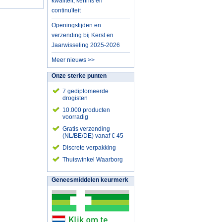
kwaliteit, kennis en
continuïteit
Openingstijden en
verzending bij Kerst en
Jaarwisseling 2025-2026
Meer nieuws >>
Onze sterke punten
7 gediplomeerde
drogisten
10.000 producten
voorradig
Gratis verzending
(NL/BE/DE) vanaf € 45
Discrete verpakking
Thuiswinkel Waarborg
Geneesmiddelen keurmerk