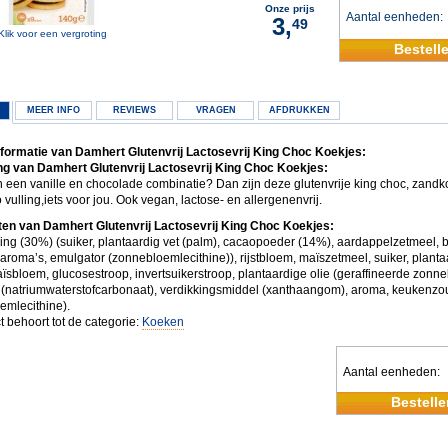
Onze prijs
Aantal eenheden
3,
49
Klik voor een vergroting
Bestell
MEER INFO
REVIEWS
VRAGEN
AFDRUKKEN
formatie van Damhert Glutenvrij Lactosevrij King Choc Koekjes:
g van Damhert Glutenvrij Lactosevrij King Choc Koekjes:
an een vanille en chocolade combinatie? Dan zijn deze glutenvrije king choc, zand
vulling,iets voor jou. Ook vegan, lactose- en allergenenvrij.
ten van Damhert Glutenvrij Lactosevrij King Choc Koekjes:
ing (30%) (suiker, plantaardig vet (palm), cacaopoeder (14%), aardappelzetmeel, 
, aroma’s, emulgator (zonnebloemlecithine)), rijstbloem, maïszetmeel, suiker, planta
ïsbloem, glucosestroop, invertsuikerstroop, plantaardige olie (geraffineerde zonne
l (natriumwaterstofcarbonaat), verdikkingsmiddel (xanthaangom), aroma, keukenzo
emlecithine).
t behoort tot de categorie:
Koeken
Aantal eenheden
Bestelle