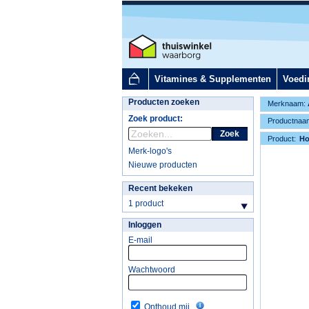
Vitamines & Supplementen
Voedi
Producten zoeken
Merknaam:
Zoek product:
Productnaa
Zoek
Product:
H
Merk-logo's
Nieuwe producten
Recent bekeken
1 product
Inloggen
E-mail
Wachtwoord
Onthoud mij