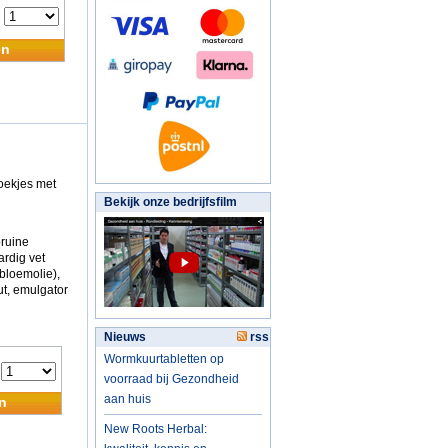
:
en
koekjes met
Bekijk onze bedrijfsfilm
bruine
ardig vet
bloemolie),
ut, emulgator
Nieuws
rss
Wormkuurtabletten op
:
voorraad bij Gezondheid
aan huis
n
New Roots Herbal: