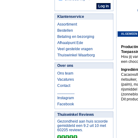
Klantenservice
Assortiment
Bestellen
ALGEMEEN
Betaling en bezorging
Afhaalpunt Ede
Productin
Veel gestelde vragen
Toepassin
Thuiswinkel Waarborg
Hou jij v
een choco 
Over ons
Ingrediën
Ons team
Cacaovull
Vacatures
rietsuiker
(palm), ma
Contact
rijsmidde
________
(zonneblo
Instagram
Dit produc
Facebook
Thuiswinkel Reviews
Gezondheid aan huis scoorde
gemiddeld een 9.2 uit 10 met
60205 reviews.