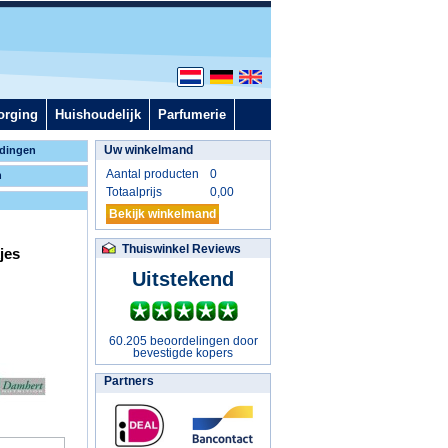
orging
Huishoudelijk
Parfumerie
Uw winkelmand
dingen
Aantal producten
0
n
Totaalprijs
0,00
Bekijk winkelmand
Thuiswinkel Reviews
jes
Uitstekend
60.205 beoordelingen door
bevestigde kopers
Partners