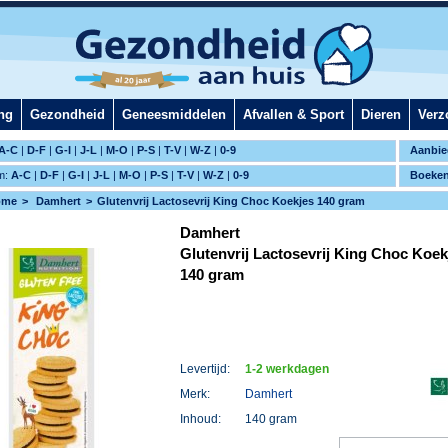
ng
Gezondheid
Geneesmiddelen
Afvallen & Sport
Dieren
Verz
A-C
|
D-F
|
G-I
|
J-L
|
M-O
|
P-S
|
T-V
|
W-Z
|
0-9
Aanbie
m:
A-C
|
D-F
|
G-I
|
J-L
|
M-O
|
P-S
|
T-V
|
W-Z
|
0-9
Boeke
ome
Damhert
Glutenvrij Lactosevrij King Choc Koekjes 140 gram
Damhert
Glutenvrij Lactosevrij King Choc Koek
140 gram
Levertijd:
1-2 werkdagen
Merk:
Damhert
Inhoud:
140 gram