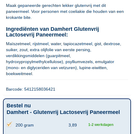
Maak gepaneerde gerechten lekker glutenvrij met dit
paneermeel. Voor personen met coeliakie die houden van een
krokante bite.
Ingrediënten van Damhert Glutenvrij
Lactosevrij Paneermeel:
Maïszetmeel, rijstmeel, water, tapiocazetmeel, gist, dextrose,
suiker, zout, extra olijfolie van eerste persing,
verdikkingsmiddelen (guarpitmeel,
hydroxypropylmethylcellulose), psylliumvezels, emulgator
(mono- en diglyceriden van vetzuren), lupine-eiwitten,
boekweitmeel.
Barcode: 5412158036421
Bestel nu
Damhert - Glutenvrij Lactosevrij Paneermeel
200 gram
3,89
1-2 werkdagen