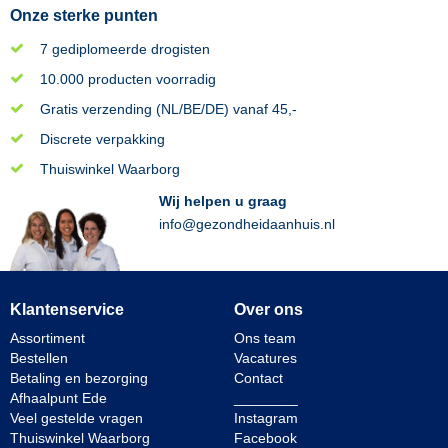
Onze sterke punten
7 gediplomeerde drogisten
10.000 producten voorradig
Gratis verzending (NL/BE/DE) vanaf 45,-
Discrete verpakking
Thuiswinkel Waarborg
Wij helpen u graag
info@gezondheidaanhuis.nl
Klantenservice
Over ons
Assortiment
Ons team
Bestellen
Vacatures
Betaling en bezorging
Contact
Afhaalpunt Ede
________
Veel gestelde vragen
Instagram
Thuiswinkel Waarborg
Facebook