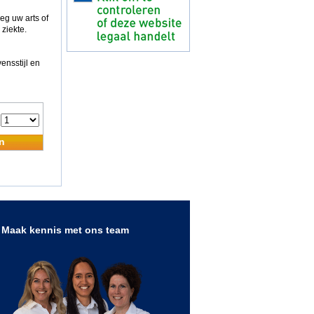
g uw arts of
ziekte.
nsstijl en
:
n
Maak kennis met ons team