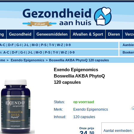
ng
Gezondheid
Geneesmiddelen
Afvallen & Sport
Dieren
Verz
A-C
|
D-F
|
G-I
|
J-L
|
M-O
|
P-S
|
T-V
|
W-Z
|
0-9
Aanbie
m:
A-C
|
D-F
|
G-I
|
J-L
|
M-O
|
P-S
|
T-V
|
W-Z
|
0-9
Boeke
ome
Exendo Epigenomics
Boswellia AKBA PhytoQ 120 capsules
Exendo Epigenomics
Boswellia AKBA PhytoQ
120 capsules
Status:
op voorraad
Merk:
Exendo Epigenomics
Inhoud:
120 capsules
Onze prijs
Aantal eenheden
34,
50