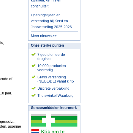
kwaliteit, kennis en
continuïteit
Openingstijden en
verzending bij Kerst en
Jaarwisseling 2025-2026
Meer nieuws >>
is,
Onze sterke punten
7 gediplomeerde
drogisten
10.000 producten
voorradig
Gratis verzending
ocado of
(NL/BE/DE) vanaf € 45
Discrete verpakking
18 jaar.
Thuiswinkel Waarborg
Geneesmiddelen keurmerk
ppressiva,
fen, aspirine