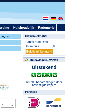
orging
Huishoudelijk
Parfumerie
Uw winkelmand
dingen
Aantal producten
0
n
Totaalprijs
0,00
Bekijk winkelmand
Thuiswinkel Reviews
Uitstekend
60.205 beoordelingen door
bevestigde kopers
Partners
: