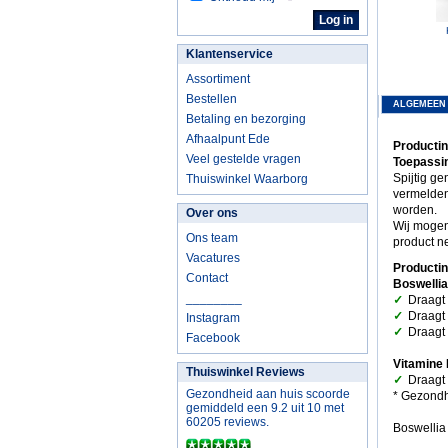
Klantenservice
Assortiment
Bestellen
ALGEMEEN
Betaling en bezorging
Afhaalpunt Ede
Producti
Veel gestelde vragen
Toepassi
Spijtig g
Thuiswinkel Waarborg
vermelden
worden.
Over ons
Wij mogen 
Ons team
product n
Vacatures
Producti
Contact
Boswellia
________
✓
Draagt 
✓
Draagt 
Instagram
✓
Draagt
Facebook
Vitamine 
Thuiswinkel Reviews
✓
Draagt 
Gezondheid aan huis scoorde
* Gezondh
gemiddeld een 9.2 uit 10 met
60205 reviews.
Boswellia