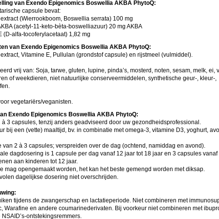
lling van Exendo Epigenomics Boswellia AKBA PhytoQ:
tarische capsule bevat:
 extract (Wierrookboom, Boswellia serrata) 100 mg
: AKBA (acetyl-11-keto-bèta-boswelliazuur) 20 mg AKBA
 (D-alfa-tocoferylacetaat) 1,82 mg
nten van Exendo Epigenomics Boswellia AKBA PhytoQ:
extract, Vitamine E, Pullulan (grondstof capsule) en rijstmeel (vulmiddel).
rd vrij van: Soja, tarwe, gluten, lupine, pinda’s, mosterd, noten, sesam, melk, ei, v
en of weekdieren, niet natuurlijke conserveermiddelen, synthetische geur-, kleur-,
fen.
voor vegetariërs/veganisten.
van Exendo Epigenomics Boswellia AKBA PhytoQ:
 à 3 capsules, tenzij anders geadviseerd door uw gezondheidsprofessional.
ur bij een (vette) maaltijd, bv. in combinatie met omega-3, vitamine D3, yoghurt, av
e van 2 à 3 capsules; verspreiden over de dag (ochtend, namiddag en avond).
e dagdosering is 1 capsule per dag vanaf 12 jaar tot 18 jaar en 3 capsules vanaf 
enen aan kinderen tot 12 jaar.
e mag opengemaakt worden, het kan het beste gemengd worden met diksap.
olen dagelijkse dosering niet overschrijden.
wing:
uiken tijdens de zwangerschap en lactatieperiode. Niet combineren met immunosu
c, Warafine en andere coumarinederivaten. Bij voorkeur niet combineren met ibupro
 NSAID’s-ontstekingsremmers.