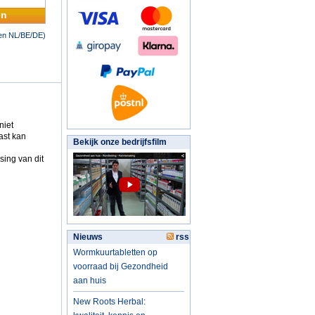
en
nen NL/BE/DE)
niet
ast kan
Bekijk onze bedrijfsfilm
sing van dit
Nieuws
rss
Wormkuurtabletten op
voorraad bij Gezondheid
aan huis
New Roots Herbal: