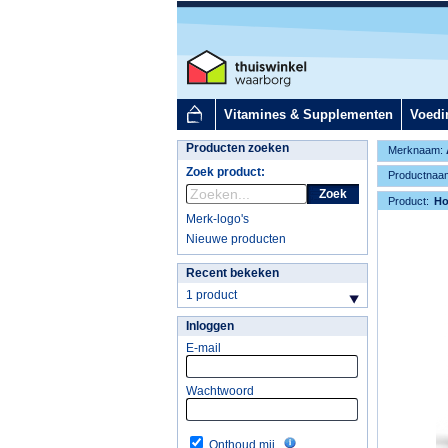
Vitamines & Supplementen
Voedi
Producten zoeken
Merknaam:
Zoek product:
Productnaa
Zoek
Product:
H
Merk-logo's
Nieuwe producten
Recent bekeken
1 product
Inloggen
E-mail
Wachtwoord
Onthoud mij