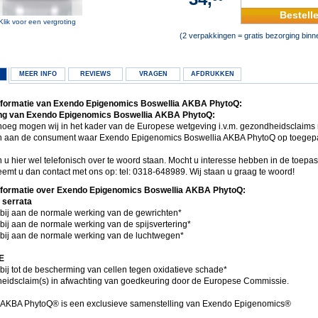
Bestell
Klik voor een vergroting
(2 verpakkingen = gratis bezorging bin
MEER INFO
REVIEWS
VRAGEN
AFDRUKKEN
nformatie van Exendo Epigenomics Boswellia AKBA PhytoQ:
ng van Exendo Epigenomics Boswellia AKBA PhytoQ:
enoeg mogen wij in het kader van de Europese wetgeving i.v.m. gezondheidsclaims 
 aan de consument waar Exendo Epigenomics Boswellia AKBA PhytoQ op toegep
u hier wel telefonisch over te woord staan. Mocht u interesse hebben in de toepas
eemt u dan contact met ons op: tel: 0318-648989. Wij staan u graag te woord!
nformatie over Exendo Epigenomics Boswellia AKBA PhytoQ:
 serrata
bij aan de normale werking van de gewrichten*
bij aan de normale werking van de spijsvertering*
 bij aan de normale werking van de luchtwegen*
E
bij tot de bescherming van cellen tegen oxidatieve schade*
eidsclaim(s) in afwachting van goedkeuring door de Europese Commissie.
 AKBA PhytoQ® is een exclusieve samenstelling van Exendo Epigenomics®