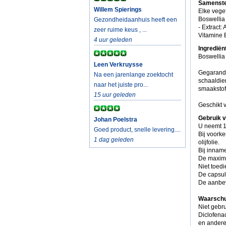
Samenste
Willem Spierings
Elke vege
Boswellia
Gezondheidaanhuis heeft een
- Extract
zeer ruime keus , ...
Vitamine E
4 uur geleden
Ingredië
Boswellia 
Leen Verkruysse
Gegarandee
Na een jarenlange zoektocht
schaaldier
naar het juiste pro...
smaakstof
15 uur geleden
Geschikt 
Gebruik 
Johan Poelstra
U neemt 1
Goed product, snelle levering....
Bij voorke
1 dag geleden
olijfolie.
Bij innam
De maximal
Niet toedi
De capsul
De aanbev
Waarschu
Niet gebr
Diclofena
en andere