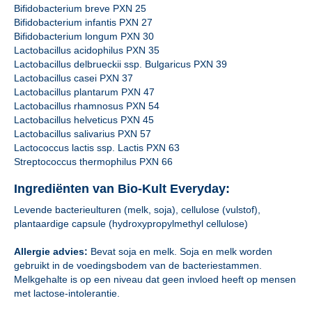
Bifidobacterium breve PXN 25
Bifidobacterium infantis PXN 27
Bifidobacterium longum PXN 30
Lactobacillus acidophilus PXN 35
Lactobacillus delbrueckii ssp. Bulgaricus PXN 39
Lactobacillus casei PXN 37
Lactobacillus plantarum PXN 47
Lactobacillus rhamnosus PXN 54
Lactobacillus helveticus PXN 45
Lactobacillus salivarius PXN 57
Lactococcus lactis ssp. Lactis PXN 63
Streptococcus thermophilus PXN 66
Ingrediënten van Bio-Kult Everyday:
Levende bacterieulturen (melk, soja), cellulose (vulstof),
plantaardige capsule (hydroxypropylmethyl cellulose)
Allergie advies:
Bevat soja en melk. Soja en melk worden
gebruikt in de voedingsbodem van de bacteriestammen.
Melkgehalte is op een niveau dat geen invloed heeft op mensen
met lactose-intolerantie.