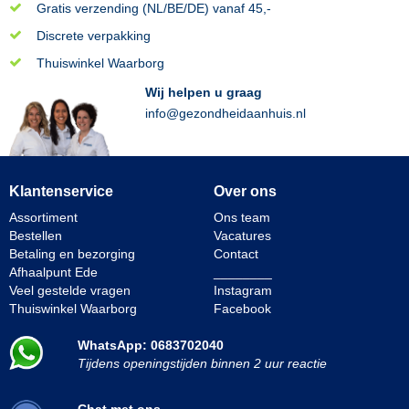
Gratis verzending (NL/BE/DE) vanaf 45,-
2019-09-24 14:00:01
Discrete verpakking
geverifieerde koper
Everyday Bio-Kult 120 capsules
Thuiswinkel Waarborg
gebruik het om yoghourt te maken, in combinaie met probiotica
Wij helpen u graag
poeder (zie boven), of bij moeilijke stoelgang. Uiterst tevreden
info@gezondheidaanhuis.nl
Y.E. Stokkel, Ede
Beoordeling:
2019-07-04 23:21:24
geverifieerde koper
Klantenservice
Over ons
Everyday Bio-Kult 120 capsules
Assortiment
Ons team
Dit is goede probiatica waarbij ik daadwerkelijk minder last van
Bestellen
Vacatures
mijn darmen heb.
Betaling en bezorging
Contact
Afhaalpunt Ede
________
Anoniem, Lent
Beoordeling:
Veel gestelde vragen
Instagram
2019-06-07 10:56:49
Thuiswinkel Waarborg
Facebook
geverifieerde koper
WhatsApp: 0683702040
Everyday Bio-Kult 60 capsules
Tijdens openingstijden binnen 2 uur reactie
Ik heb het geadviseerd gekregen van een arts, maar heb zelf
ook wel andere probiotica geprobeerd en daar heb ik meer