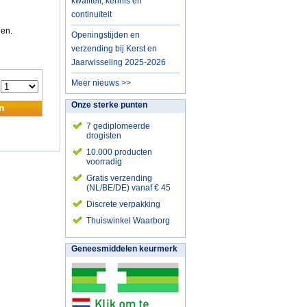
kwaliteit, kennis en
continuïteit
nen.
Openingstijden en
verzending bij Kerst en
Jaarwisseling 2025-2026
Meer nieuws >>
:
Onze sterke punten
n
7 gediplomeerde
drogisten
10.000 producten
voorradig
Gratis verzending
(NL/BE/DE) vanaf € 45
Discrete verpakking
Thuiswinkel Waarborg
Geneesmiddelen keurmerk