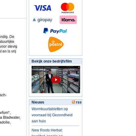
ondig. De
tuurlijke
voor stevig
en is vrij
Bekijk onze bedrijfsfilm
isch-
Nieuws
rss
Wormkuurtabletten op
arfum*,
voorraad bij Gezondheid
a Bladwater,
aan huis
adolie,
New Roots Herbal: