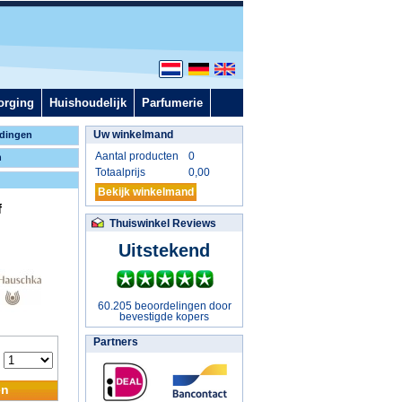
orging
Huishoudelijk
Parfumerie
Uw winkelmand
dingen
Aantal producten
0
n
Totaalprijs
0,00
Bekijk winkelmand
f
Thuiswinkel Reviews
Uitstekend
60.205 beoordelingen door
bevestigde kopers
Partners
:
en