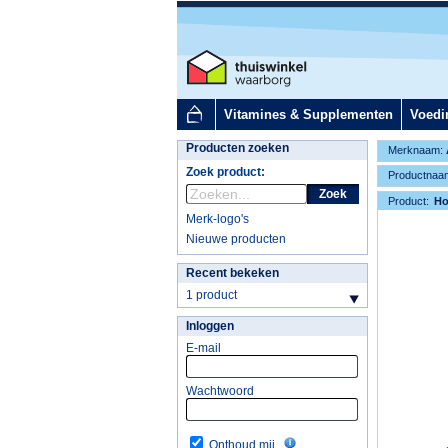
Vitamines & Supplementen
Voedi
Producten zoeken
Merknaam:
Zoek product:
Productnaa
Zoek
Product:
H
Merk-logo's
Nieuwe producten
Recent bekeken
1 product
Inloggen
E-mail
Wachtwoord
Onthoud mij