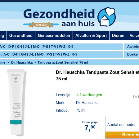
ng
Gezondheid
Geneesmiddelen
Afvallen & Sport
Dieren
Verz
A-C
|
D-F
|
G-I
|
J-L
|
M-O
|
P-S
|
T-V
|
W-Z
|
0-9
Aanbie
m:
A-C
|
D-F
|
G-I
|
J-L
|
M-O
|
P-S
|
T-V
|
W-Z
|
0-9
Boeke
ome
Dr. Hauschka
Tandpasta Zout Sensitief 75 ml
Dr. Hauschka Tandpasta Zout Sensitie
75 ml
Levertijd:
1-2 werkdagen
Merk:
Dr. Hauschka
Inhoud:
75 ml
Onze prijs
Aantal eenheden
7,
00
Bestell