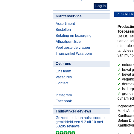
ALGEMEEN
Klantenservice
Assortiment
Productin
Bestellen
Toepassin
Betaling en bezorging
De Dr. Ha
samenstell
Afhaalpunt Ede
minerale r
Veel gestelde vragen
tandvlees
Thuiswinkel Waarborg
van munt 
Over ons
✓
natuurz
✓
bevat g
Ons team
✓
bevat g
Vacatures
✓
veganis
Contact
✓
dermat
✓
is dierp
________
✓
grondst
Instagram
dynamisch
Facebook
Ingrediën
Maris Aqua
Thuiswinkel Reviews
Xanthaang
Gezondheid aan huis scoorde
Solum Dia
gemiddeld een 9.2 uit 10 met
Xanthofyl
60205 reviews.