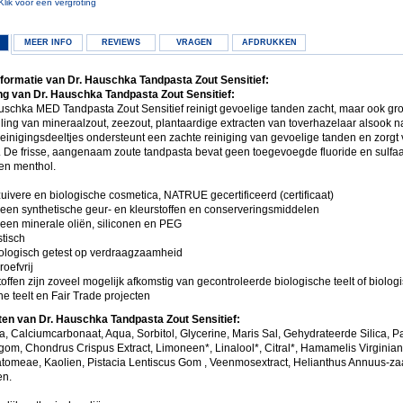
Klik voor een vergroting
MEER INFO
REVIEWS
VRAGEN
AFDRUKKEN
formatie van Dr. Hauschka Tandpasta Zout Sensitief:
g van Dr. Hauschka Tandpasta Zout Sensitief:
uschka MED Tandpasta Zout Sensitief reinigt gevoelige tanden zacht, maar ook gr
ing van mineraalzout, zeezout, plantaardige extracten van toverhazelaar alsook na
einigingsdeeltjes ondersteunt een zachte reiniging van gevoelige tanden en zorgt 
. De frisse, aangenaam zoute tandpasta bevat geen toegevoegde fluoride en sulfaat 
en menthol.
uivere en biologische cosmetica, NATRUE gecertificeerd (certificaat)
een synthetische geur- en kleurstoffen en conserveringsmiddelen
een minerale oliën, siliconen en PEG
tisch
ologisch getest op verdraagzaamheid
roefvrij
offen zijn zoveel mogelijk afkomstig van gecontroleerde biologische teelt of biolog
e teelt en Fair Trade projecten
ten van Dr. Hauschka Tandpasta Zout Sensitief:
, Calciumcarbonaat, Aqua, Sorbitol, Glycerine, Maris Sal, Gehydrateerde Silica, P
om, Chondrus Crispus Extract, Limoneen*, Linalool*, Citral*, Hamamelis Virginian
tomeae, Kaolien, Pistacia Lentiscus Gom , Veenmosextract, Helianthus Annuus-za
en.