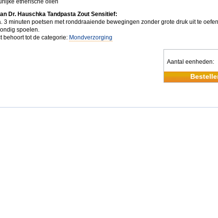
rlijke etherische oliën
an Dr. Hauschka Tandpasta Zout Sensitief:
. 3 minuten poetsen met ronddraaiende bewegingen zonder grote druk uit te oefe
ondig spoelen.
t behoort tot de categorie:
Mondverzorging
Aantal eenheden
Bestelle