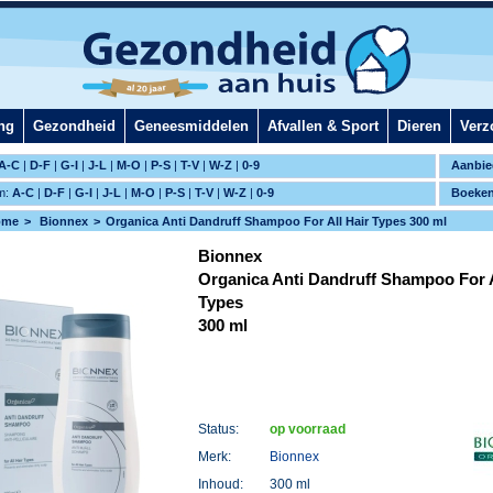
ng
Gezondheid
Geneesmiddelen
Afvallen & Sport
Dieren
Verz
A-C
|
D-F
|
G-I
|
J-L
|
M-O
|
P-S
|
T-V
|
W-Z
|
0-9
Aanbie
m:
A-C
|
D-F
|
G-I
|
J-L
|
M-O
|
P-S
|
T-V
|
W-Z
|
0-9
Boeke
ome
Bionnex
Organica Anti Dandruff Shampoo For All Hair Types 300 ml
Bionnex
Organica Anti Dandruff Shampoo For A
Types
300 ml
Status:
op voorraad
Merk:
Bionnex
Inhoud:
300 ml