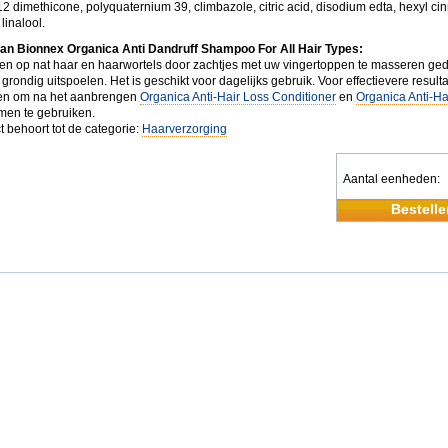
2 dimethicone, polyquaternium 39, climbazole, citric acid, disodium edta, hexyl ci
linalool.
an Bionnex Organica Anti Dandruff Shampoo For All Hair Types:
n op nat haar en haarwortels door zachtjes met uw vingertoppen te masseren ge
grondig uitspoelen. Het is geschikt voor dagelijks gebruik. Voor effectievere result
en om na het aanbrengen
Organica Anti-Hair Loss Conditioner
en
Organica Anti-Ha
en te gebruiken.
t behoort tot de categorie:
Haarverzorging
Aantal eenheden
Bestelle