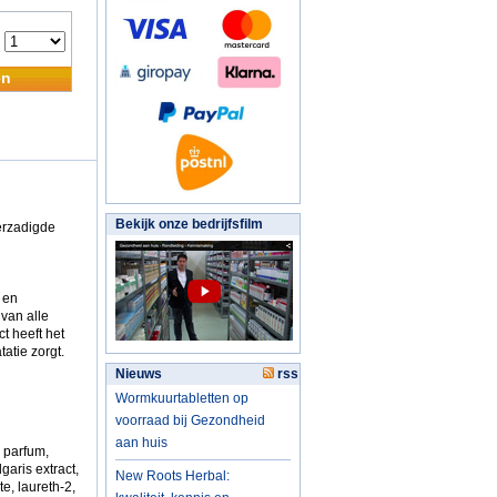
:
en
Bekijk onze bedrijfsfilm
erzadigde
 en
van alle
ct heeft het
atie zorgt.
Nieuws
rss
Wormkuurtabletten op
voorraad bij Gezondheid
aan huis
 parfum,
garis extract,
New Roots Herbal:
e, laureth-2,