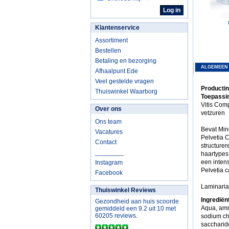
Klantenservice
Assortiment
Bestellen
Betaling en bezorging
ALGEMEEN
Afhaalpunt Ede
Veel gestelde vragen
Productin
Thuiswinkel Waarborg
Toepassin
Vitis Com
Over ons
vetzuren
Ons team
Bevat Min
Vacatures
Pelvetia 
Contact
structure
________
haartypes.
een inten
Instagram
Pelvetia c
Facebook
Laminaria 
Thuiswinkel Reviews
Ingrediën
Gezondheid aan huis scoorde
Aqua, amm
gemiddeld een 9.2 uit 10 met
60205 reviews.
sodium chl
saccharide