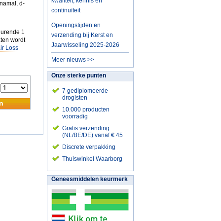
kwaliteit, kennis en
nnamal, d-
continuïteit
Openingstijden en
durende 1
verzending bij Kerst en
aten wordt
Jaarwisseling 2025-2026
ir Loss
Meer nieuws >>
Onze sterke punten
:
7 gediplomeerde
drogisten
n
10.000 producten
voorradig
Gratis verzending
(NL/BE/DE) vanaf € 45
Discrete verpakking
Thuiswinkel Waarborg
Geneesmiddelen keurmerk