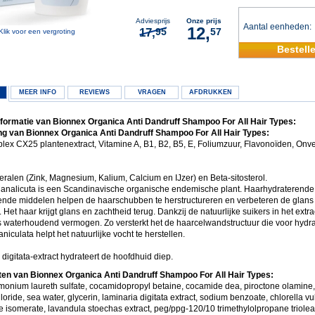
Adviesprijs
Onze prijs
Aantal eenheden
12,
17,
95
57
Klik voor een vergroting
Bestell
MEER INFO
REVIEWS
VRAGEN
AFDRUKKEN
formatie van Bionnex Organica Anti Dandruff Shampoo For All Hair Types:
g van Bionnex Organica Anti Dandruff Shampoo For All Hair Types:
plex CX25 plantenextract, Vitamine A, B1, B2, B5, E, Foliumzuur, Flavonoïden, Onv
eralen (Zink, Magnesium, Kalium, Calcium en IJzer) en Beta-sitosterol.
Canalicuta is een Scandinavische organische endemische plant. Haarhydraterende
rende middelen helpen de haarschubben te herstructureren en verbeteren de glans 
 Het haar krijgt glans en zachtheid terug. Dankzij de natuurlijke suikers in het extra
s waterhoudend vermogen. Zo versterkt het de haarcelwandstructuur die voor hydrat
aniculata helpt het natuurlijke vocht te herstellen.
digitata-extract hydrateert de hoofdhuid diep.
ten van Bionnex Organica Anti Dandruff Shampoo For All Hair Types:
onium laureth sulfate, cocamidopropyl betaine, cocamide dea, piroctone olamine,
oride, sea water, glycerin, laminaria digitata extract, sodium benzoate, chlorella vul
 isomerate, lavandula stoechas extract, peg/ppg-120/10 trimethylolpropane trioleat