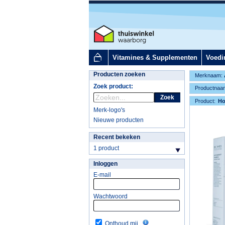
Vitamines & Supplementen
Voedi
Producten zoeken
Merknaam:
Zoek product:
Productnaa
Zoek
Product:
H
Merk-logo's
Nieuwe producten
Recent bekeken
1 product
Inloggen
E-mail
Wachtwoord
Onthoud mij