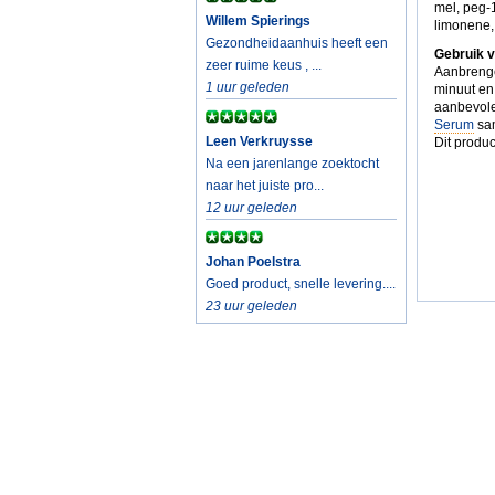
mel, peg-1
Willem Spierings
limonene, 
Gezondheidaanhuis heeft een
Gebruik v
zeer ruime keus , ...
Aanbrenge
1 uur geleden
minuut en 
aanbevol
Serum
sam
Leen Verkruysse
Dit produc
Na een jarenlange zoektocht
naar het juiste pro...
12 uur geleden
Johan Poelstra
Goed product, snelle levering....
23 uur geleden