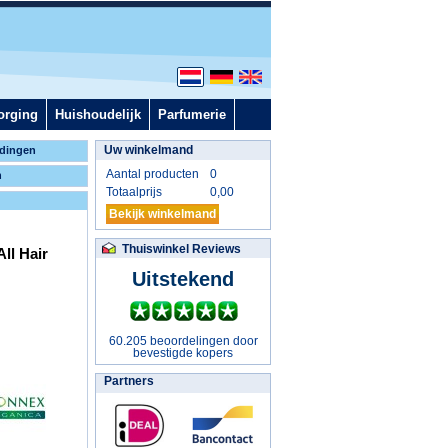
orging
Huishoudelijk
Parfumerie
Uw winkelmand
dingen
Aantal producten
0
n
Totaalprijs
0,00
Bekijk winkelmand
Thuiswinkel Reviews
ll Hair
Uitstekend
60.205 beoordelingen door
bevestigde kopers
Partners