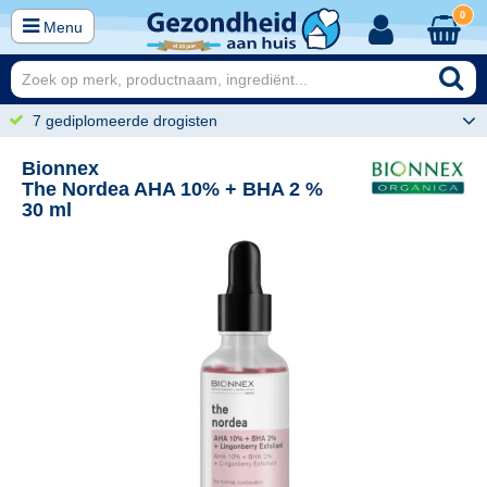
0
Menu
7 gediplomeerde drogisten
Bionnex
The Nordea AHA 10% + BHA 2 %
30 ml
95
24,