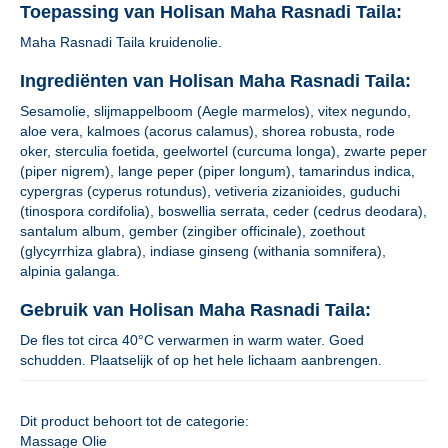
Toepassing van Holisan Maha Rasnadi Taila:
Maha Rasnadi Taila kruidenolie.
Ingrediënten van Holisan Maha Rasnadi Taila:
Sesamolie, slijmappelboom (Aegle marmelos), vitex negundo,
aloe vera, kalmoes (acorus calamus), shorea robusta, rode
oker, sterculia foetida, geelwortel (curcuma longa), zwarte peper
(piper nigrem), lange peper (piper longum), tamarindus indica,
cypergras (cyperus rotundus), vetiveria zizanioides, guduchi
(tinospora cordifolia), boswellia serrata, ceder (cedrus deodara),
santalum album, gember (zingiber officinale), zoethout
(glycyrrhiza glabra), indiase ginseng (withania somnifera),
alpinia galanga.
Gebruik van Holisan Maha Rasnadi Taila:
De fles tot circa 40°C verwarmen in warm water. Goed
schudden. Plaatselijk of op het hele lichaam aanbrengen.
Dit product behoort tot de categorie:
Massage Olie