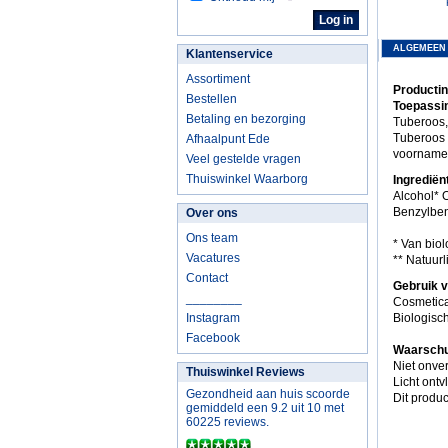
ALGEMEEN
Klantenservice
Assortiment
Producti
Bestellen
Toepassi
Betaling en bezorging
Tuberoos,
Tuberoos 
Afhaalpunt Ede
voornamel
Veel gestelde vragen
Thuiswinkel Waarborg
Ingredië
Alcohol* O
Benzylben
Over ons
Ons team
* Van bio
Vacatures
** Natuur
Contact
Gebruik 
________
Cosmetica
Instagram
Biologisc
Facebook
Waarschu
Niet onve
Thuiswinkel Reviews
Licht ont
Gezondheid aan huis scoorde
Dit produc
gemiddeld een 9.2 uit 10 met
60225 reviews.