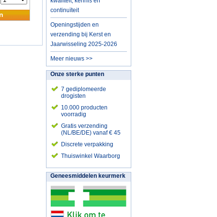
:
kwaliteit, kennis en
continuïteit
n
Openingstijden en
verzending bij Kerst en
Jaarwisseling 2025-2026
Meer nieuws >>
Onze sterke punten
7 gediplomeerde
drogisten
10.000 producten
voorradig
Gratis verzending
(NL/BE/DE) vanaf € 45
Discrete verpakking
Thuiswinkel Waarborg
Geneesmiddelen keurmerk