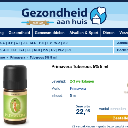
ng
Gezondheid
Geneesmiddelen
Afvallen & Sport
Dieren
Verz
A-C
|
D-F
|
G-I
|
J-L
|
M-O
|
P-S
|
T-V
|
W-Z
|
0-9
Aanbie
m:
A-C
|
D-F
|
G-I
|
J-L
|
M-O
|
P-S
|
T-V
|
W-Z
|
0-9
Boeke
ome
Primavera
Tuberoos 5% 5 ml
Primavera Tuberoos 5% 5 ml
Levertijd:
2-3 werkdagen
Merk:
Primavera
Inhoud:
5 ml
Onze prijs
Aantal eenheden
22,
95
Bestell
(2 verpakkingen = gratis bezorging bin