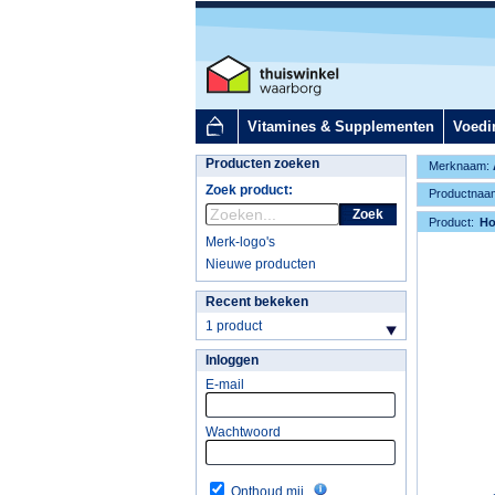
Vitamines & Supplementen
Voedi
Producten zoeken
Merknaam:
Zoek product:
Productnaa
Zoek
Product:
H
Merk-logo's
Nieuwe producten
Recent bekeken
1 product
Inloggen
E-mail
Wachtwoord
Onthoud mij