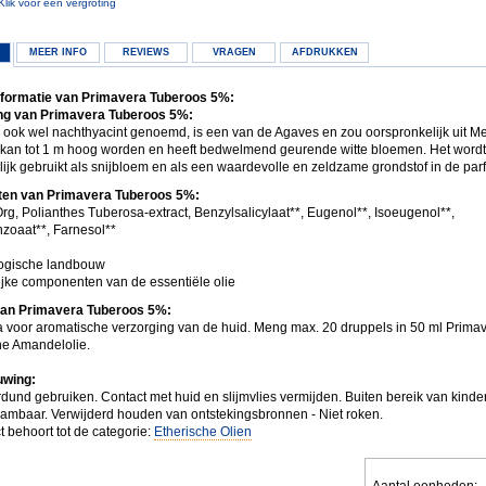
Klik voor een vergroting
MEER INFO
REVIEWS
VRAGEN
AFDRUKKEN
nformatie van Primavera Tuberoos 5%:
ng van Primavera Tuberoos 5%:
 ook wel nachthyacint genoemd, is een van de Agaves en zou oorspronkelijk uit M
kan tot 1 m hoog worden en heeft bedwelmend geurende witte bloemen. Het wordt
ijk gebruikt als snijbloem en als een waardevolle en zeldzame grondstof in de par
nten van Primavera Tuberoos 5%:
rg, Polianthes Tuberosa-extract, Benzylsalicylaat**, Eugenol**, Isoeugenol**,
zoaat**, Farnesol**
logische landbouw
lijke componenten van de essentiële olie
van Primavera Tuberoos 5%:
 voor aromatische verzorging van de huid. Meng max. 20 druppels in 50 ml Prima
he Amandelolie.
wing:
rdund gebruiken. Contact met huid en slijmvlies vermijden. Buiten bereik van kind
vlambaar. Verwijderd houden van ontstekingsbronnen - Niet roken.
t behoort tot de categorie:
Etherische Olien