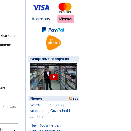
exico komen.
fumerie.
Bekijk onze bedrijfsfilm
vera
Nieuws
rss
Wormkuurtabletten op
eren bewaren.
voorraad bij Gezondheid
aan huis
New Roots Herbal: