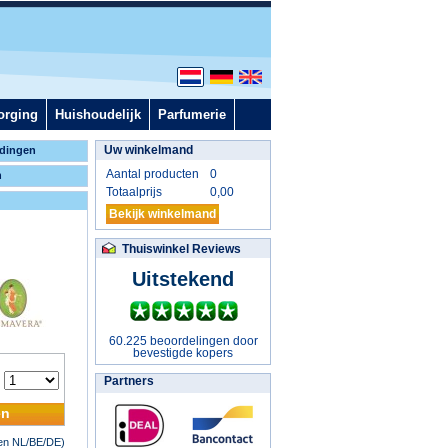
orging
Huishoudelijk
Parfumerie
Uw winkelmand
dingen
Aantal producten
0
n
Totaalprijs
0,00
Bekijk winkelmand
Thuiswinkel Reviews
Uitstekend
60.225 beoordelingen door
bevestigde kopers
:
Partners
en
nen NL/BE/DE)