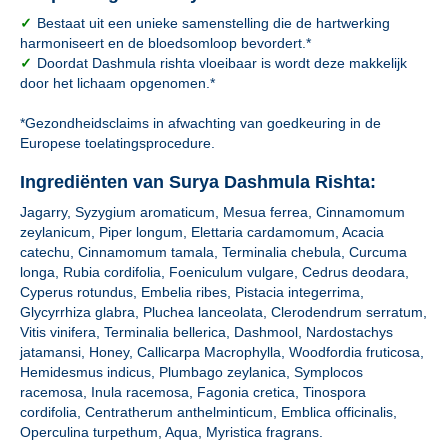
✓
Bestaat uit een unieke samenstelling die de hartwerking
harmoniseert en de bloedsomloop bevordert.*
✓
Doordat Dashmula rishta vloeibaar is wordt deze makkelijk
door het lichaam opgenomen.*
*Gezondheidsclaims in afwachting van goedkeuring in de
Europese toelatingsprocedure.
Ingrediënten van Surya Dashmula Rishta:
Jagarry, Syzygium aromaticum, Mesua ferrea, Cinnamomum
zeylanicum, Piper longum, Elettaria cardamomum, Acacia
catechu, Cinnamomum tamala, Terminalia chebula, Curcuma
longa, Rubia cordifolia, Foeniculum vulgare, Cedrus deodara,
Cyperus rotundus, Embelia ribes, Pistacia integerrima,
Glycyrrhiza glabra, Pluchea lanceolata, Clerodendrum serratum,
Vitis vinifera, Terminalia bellerica, Dashmool, Nardostachys
jatamansi, Honey, Callicarpa Macrophylla, Woodfordia fruticosa,
Hemidesmus indicus, Plumbago zeylanica, Symplocos
racemosa, Inula racemosa, Fagonia cretica, Tinospora
cordifolia, Centratherum anthelminticum, Emblica officinalis,
Operculina turpethum, Aqua, Myristica fragrans.