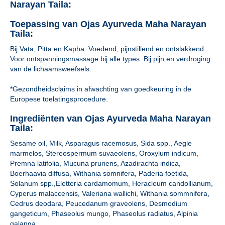
Narayan Taila:
Toepassing van Ojas Ayurveda Maha Narayan
Taila:
Bij Vata, Pitta en Kapha. Voedend, pijnstillend en ontslakkend.
Voor ontspanningsmassage bij alle types. Bij pijn en verdroging
van de lichaamsweefsels.
*Gezondheidsclaims in afwachting van goedkeuring in de
Europese toelatingsprocedure.
Ingrediënten van Ojas Ayurveda Maha Narayan
Taila:
Sesame oil, Milk, Asparagus racemosus, Sida spp., Aegle
marmelos, Stereospermum suvaeolens, Oroxylum indicum,
Premna latifolia, Mucuna pruriens, Azadirachta indica,
Boerhaavia diffusa, Withania somnifera, Paderia foetida,
Solanum spp.,Eletteria cardamomum, Heracleum candollianum,
Cyperus malaccensis, Valeriana wallichi, Withania sommnifera,
Cedrus deodara, Peucedanum graveolens, Desmodium
gangeticum, Phaseolus mungo, Phaseolus radiatus, Alpinia
galanga.