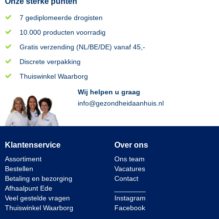
Onze sterke punten
7 gediplomeerde drogisten
10.000 producten voorradig
Gratis verzending (NL/BE/DE) vanaf 45,-
Discrete verpakking
Thuiswinkel Waarborg
Wij helpen u graag
info@gezondheidaanhuis.nl
Klantenservice
Over ons
Assortiment
Ons team
Bestellen
Vacatures
Betaling en bezorging
Contact
Afhaalpunt Ede
________
Veel gestelde vragen
Instagram
Thuiswinkel Waarborg
Facebook