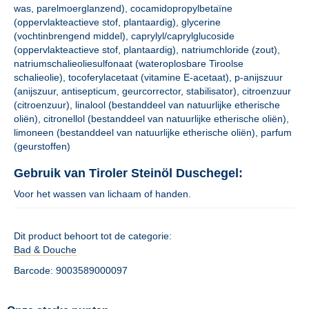
was, parelmoerglanzend), cocamidopropylbetaïne
(oppervlakteactieve stof, plantaardig), glycerine
(vochtinbrengend middel), caprylyl/caprylglucoside
(oppervlakteactieve stof, plantaardig), natriumchloride (zout),
natriumschalieoliesulfonaat (wateroplosbare Tiroolse
schalieolie), tocoferylacetaat (vitamine E-acetaat), p-anijszuur
(anijszuur, antisepticum, geurcorrector, stabilisator), citroenzuur
(citroenzuur), linalool (bestanddeel van natuurlijke etherische
oliën), citronellol (bestanddeel van natuurlijke etherische oliën),
limoneen (bestanddeel van natuurlijke etherische oliën), parfum
(geurstoffen)
Gebruik van Tiroler Steinöl Duschegel:
Voor het wassen van lichaam of handen.
Dit product behoort tot de categorie:
Bad & Douche
Barcode: 9003589000097