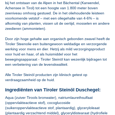
bij het ontstaan van de Alpen in het Bächental (Karwendel,
Achensee in Tirol) tot een hoogte van 1.800 meter boven
zeeniveau omhoog gestuwd. De in het oliehoudende leisteen
voorkomende vetstof – met een oliegehalte van 4-6% – is
afkomstig van planten, vissen uit de oertijd, mosselen en andere
zeedieren (ammonieten).
Door zijn hoge gehalte aan organisch gebonden zwavel heeft de
Tiroler Steenolie een buitengewoon weldadige en verzorgende
werking voor mens en dier. Hetzij als mild verzorgingsproduct
voor huid en haar, of als huismiddel voor het
bewegingsapparaat - Tiroler Steinöl kan wezenlijk bijdragen tot
een verbetering van de levenskwaliteit.
Alle Tiroler Steinöl producten zijn klinisch getest op
verdraagzaamheid op de huid.
Ingrediënten van Tiroler Steinöl Duschegel:
Aqua (zuiver Tirools bronwater), natriumlaurethsulfaat
(oppervlakteactieve stof), cocoglucoside
(suikeroppervlakteactieve stof, plantaardig), glyceryloleaat
(plantaardig verzachtend middel), glyceryldistearaat (hydrofiele