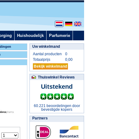
orging
Huishoudelijk
Parfumerie
Uw winkelmand
dingen
Aantal producten
0
n
Totaalprijs
0,00
Bekijk winkelmand
Thuiswinkel Reviews
Uitstekend
60.221 beoordelingen door
bevestigde kopers
Partners
: