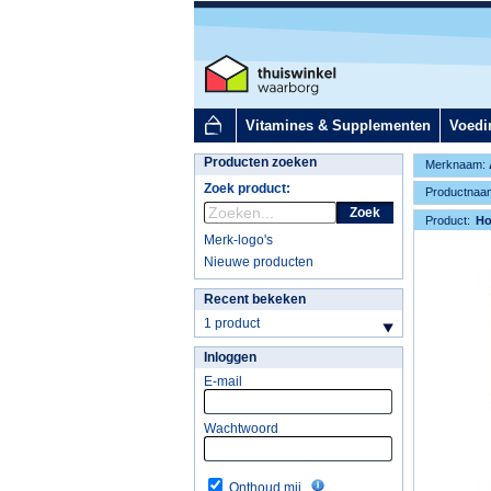
Vitamines & Supplementen
Voedi
Producten zoeken
Merknaam:
Zoek product:
Productnaa
Zoek
Product:
H
Merk-logo's
Nieuwe producten
Recent bekeken
1 product
Inloggen
E-mail
Wachtwoord
Onthoud mij