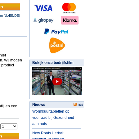
en
nen NL/BE/DE)
niet
n. Wij mogen
Bekijk onze bedrijfsfilm
t product
Nieuws
rss
ijl en een
Wormkuurtabletten op
voorraad bij Gezondheid
aan huis
:
New Roots Herbal:
n