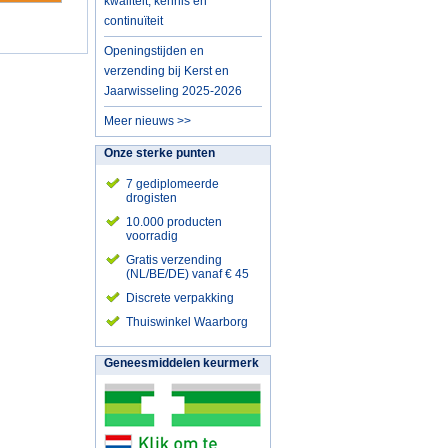
kwaliteit, kennis en
continuïteit
Openingstijden en
verzending bij Kerst en
Jaarwisseling 2025-2026
Meer nieuws >>
Onze sterke punten
7 gediplomeerde
drogisten
10.000 producten
voorradig
Gratis verzending
(NL/BE/DE) vanaf € 45
Discrete verpakking
Thuiswinkel Waarborg
Geneesmiddelen keurmerk