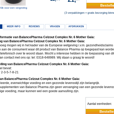
Bestell
Klik voor een vergroting
(3 verpakkingen = gratis bezorging bin
MEER INFO
REVIEWS
VRAGEN
AFDRUKKEN
formatie van BalancePharma Celzout Complex Nr. 6 Mother Gaia:
ng van BalancePharma Celzout Complex Nr. 6 Mother Gaia:
enoeg mogen wij in het kader van de Europese wetgeving i.v.m. gezondheidsclaims 
 aan de consument waar dit product van Balance Pharma op toegepast kan worde
 telefonisch over te woord staan. Mocht u interesse hebben in de toepassing van di
an contact met ons op: tel: 0318-648989. Wij staan u graag te woord!
lling van BalancePharma Celzout Complex Nr. 6 Mother Gaia:
el bevat:
r 2-3-5-7-8-21
van BalancePharma Celzout Complex Nr. 6 Mother Gaia:
ieerde, evenwichtige voeding en een gezonde levensstijl zijn belangrijk.
upplementen van Balance Pharma zijn geen vervanging van een gezonde levensst
ige voeding, maar kunnen wel een goede aanvulling zijn.
Aantal eenheden
Bestelle