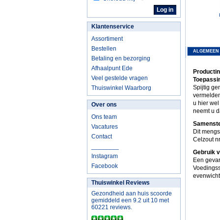
Klantenservice
Assortiment
Bestellen
ALGEMEEN
Betaling en bezorging
Afhaalpunt Ede
Productin
Veel gestelde vragen
Toepassi
Spijtig g
Thuiswinkel Waarborg
vermelden
u hier wel
Over ons
neemt u d
Ons team
Samenste
Vacatures
Dit mengs
Contact
Celzout n
________
Gebruik 
Instagram
Een gevar
Facebook
Voedingss
evenwicht
Thuiswinkel Reviews
Gezondheid aan huis scoorde
gemiddeld een 9.2 uit 10 met
60221 reviews.