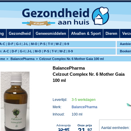
ng
Gezondheid
Geneesmiddelen
Afvallen & Sport
Dieren
Verz
A-C
|
D-F
|
G-I
|
J-L
|
M-O
|
P-S
|
T-V
|
W-Z
|
0-9
Aanbie
m:
A-C
|
D-F
|
G-I
|
J-L
|
M-O
|
P-S
|
T-V
|
W-Z
|
0-9
Boeke
ome
BalancePharma
Celzout Complex Nr. 6 Mother Gaia 100 ml
BalancePharma
Celzout Complex Nr. 6 Mother Gaia
100 ml
Levertijd:
3-5 werkdagen
Merk:
BalancePharma
Inhoud:
100 ml
Adviesprijs
Onze prijs
Aantal eenheden
21,
22,
95
97