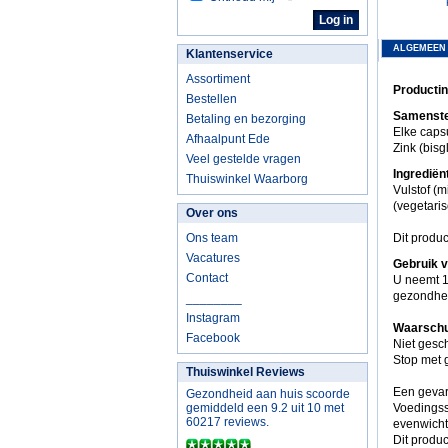
ALGEMEEN
Klantenservice
Assortiment
Productin
Bestellen
Samenstel
Betaling en bezorging
Elke caps
Afhaalpunt Ede
Zink (bisg
Veel gestelde vragen
Ingrediën
Thuiswinkel Waarborg
Vulstof (m
(vegetari
Over ons
Ons team
Dit product
Vacatures
Gebruik 
Contact
U neemt 1
gezondhei
________
Instagram
Waarschu
Facebook
Niet gesc
Stop met g
Thuiswinkel Reviews
Een gevar
Gezondheid aan huis scoorde
gemiddeld een 9.2 uit 10 met
Voedingss
60217 reviews.
evenwicht
Dit produc