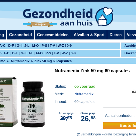
ng
Gezondheid
Geneesmiddelen
Afvallen & Sport
Dieren
Verz
A-C
|
D-F
|
G-I
|
J-L
|
M-O
|
P-S
|
T-V
|
W-Z
|
0-9
Aanbie
m:
A-C
|
D-F
|
G-I
|
J-L
|
M-O
|
P-S
|
T-V
|
W-Z
|
0-9
Boeke
ome
Nutramedix
Zink 50 mg 60 capsules
Nutramedix Zink 50 mg 60 capsules
Status:
op voorraad
Merk:
Nutramedix
Inhoud:
60 capsules
Adviesprijs
Onze prijs
Aantal eenheden
26,
29,
95
88
Bestell
(2 verpakkingen = gratis bezorging bin