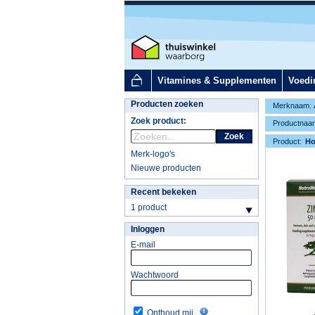
Vitamines & Supplementen
Voedi
Producten zoeken
Merknaam:
Zoek product:
Productnaa
Zoek
Product:
H
Merk-logo's
Nieuwe producten
Recent bekeken
1 product
Inloggen
E-mail
Wachtwoord
Onthoud mij