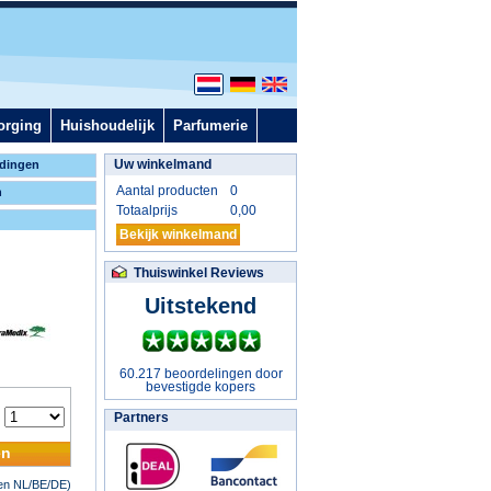
orging
Huishoudelijk
Parfumerie
Uw winkelmand
dingen
Aantal producten
0
n
Totaalprijs
0,00
Bekijk winkelmand
Thuiswinkel Reviews
Uitstekend
60.217 beoordelingen door
bevestigde kopers
:
Partners
en
nen NL/BE/DE)