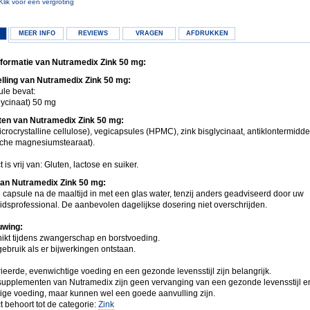
Klik voor een vergroting
MEER INFO
REVIEWS
VRAGEN
AFDRUKKEN
formatie van Nutramedix Zink 50 mg:
ling van Nutramedix Zink 50 mg:
ule bevat:
lycinaat) 50 mg
ten van Nutramedix Zink 50 mg:
icrocrystalline cellulose), vegicapsules (HPMC), zink bisglycinaat, antiklontermidde
sche magnesiumstearaat).
 is vrij van: Gluten, lactose en suiker.
van Nutramedix Zink 50 mg:
 capsule na de maaltijd in met een glas water, tenzij anders geadviseerd door uw
dsprofessional. De aanbevolen dagelijkse dosering niet overschrijden.
wing:
hikt tijdens zwangerschap en borstvoeding.
ebruik als er bijwerkingen ontstaan.
ieerde, evenwichtige voeding en een gezonde levensstijl zijn belangrijk.
upplementen van Nutramedix zijn geen vervanging van een gezonde levensstijl e
ige voeding, maar kunnen wel een goede aanvulling zijn.
t behoort tot de categorie:
Zink