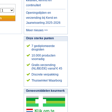
kwaliteit, kennis en
continuïteit
:
Openingstijden en
n
verzending bij Kerst en
Jaarwisseling 2025-2026
Meer nieuws >>
Onze sterke punten
7 gediplomeerde
drogisten
10.000 producten
voorradig
Gratis verzending
(NL/BE/DE) vanaf € 45
Discrete verpakking
Thuiswinkel Waarborg
Geneesmiddelen keurmerk