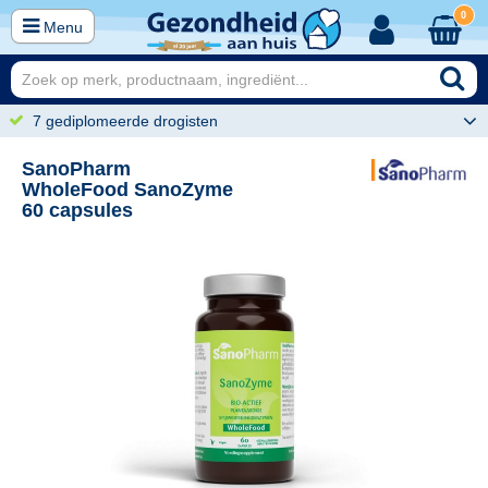
0
Menu
7 gediplomeerde drogisten
SanoPharm
WholeFood SanoZyme
60 capsules
00
39,