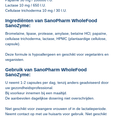
Papaïne 50 mg / 100000 I.U.
Lactase 10 mg / 650 I.U.
Cellulase trichoderma 10 mg / 30 I.U.
Ingrediënten van SanoPharm WholeFood
SanoZyme:
Bromelaïne, lipase, protease, amylase, betaïne HCl, papaïne,
cellulase trichoderma, lactase, HPMC (plantaardige cellulose,
capsule).
Deze formule is hypoallergeen en geschikt voor vegetariërs en
veganisten.
Gebruik van SanoPharm WholeFood
SanoZyme:
U neemt 1-2 capsules per dag, tenzij anders geadviseerd door
uw gezondheidsprofessional.
Bij voorkeur innemen bij een maaltijd.
De aanbevolen dagelijkse dosering niet overschrijden.
Niet geschikt voor zwangere vrouwen of in de lactatieperiode.
Neemt contact op met uw huisarts voor gebruik. Niet geschikt