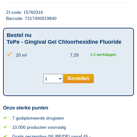
ZI-code: 15760316
Barcode: 7317400019840
Bestel nu
TePe - Gingival Gel Chloorhexidine Fluoride
20 ml
7,29
1-2 werkdagen
Bestellen
Onze sterke punten
7 gediplomeerde drogisten
10.000 producten voorradig
Gratis verzending (NL/BE/DE) vanaf 45,-