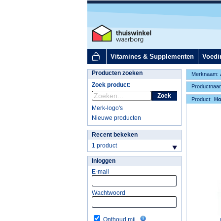
Vitamines & Supplementen
Voedi
Producten zoeken
Merknaam:
Zoek product:
Productnaa
Zoek
Product:
H
Merk-logo's
Nieuwe producten
Recent bekeken
1 product
Inloggen
E-mail
Wachtwoord
Onthoud mij