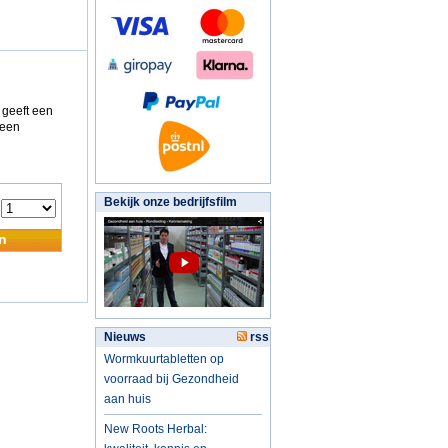
 geeft een
 een
Bekijk onze bedrijfsfilm
:
n
Nieuws
rss
Wormkuurtabletten op
voorraad bij Gezondheid
aan huis
New Roots Herbal: