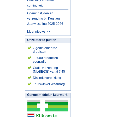
kwaliteit, kennis en
continuïteit
Openingstijden en
verzending bij Kerst en
Jaarwisseling 2025-2026
Meer nieuws >>
Onze sterke punten
7 gediplomeerde
drogisten
10.000 producten
voorradig
Gratis verzending
(NL/BE/DE) vanaf € 45
Discrete verpakking
Thuiswinkel Waarborg
Geneesmiddelen keurmerk