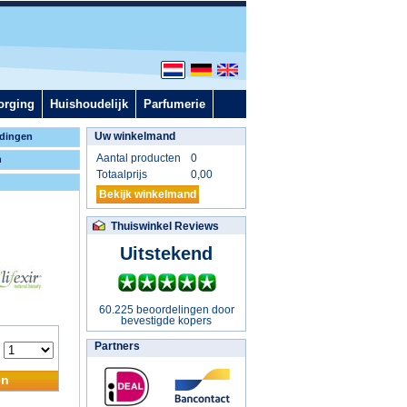
orging
Huishoudelijk
Parfumerie
Uw winkelmand
dingen
Aantal producten
0
n
Totaalprijs
0,00
Bekijk winkelmand
Thuiswinkel Reviews
Uitstekend
60.225 beoordelingen door
bevestigde kopers
Partners
:
en