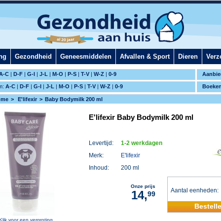
ng
Gezondheid
Geneesmiddelen
Afvallen & Sport
Dieren
Verz
A-C
|
D-F
|
G-I
|
J-L
|
M-O
|
P-S
|
T-V
|
W-Z
|
0-9
Aanbie
m:
A-C
|
D-F
|
G-I
|
J-L
|
M-O
|
P-S
|
T-V
|
W-Z
|
0-9
Boeke
ome
E'lifexir
Baby Bodymilk 200 ml
E'lifexir Baby Bodymilk 200 ml
Levertijd:
1-2 werkdagen
Merk:
E'lifexir
Inhoud:
200 ml
Onze prijs
Aantal eenheden
14,
99
Bestell
Klik voor een vergroting