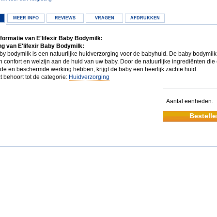
MEER INFO
REVIEWS
VRAGEN
AFDRUKKEN
formatie van E'lifexir Baby Bodymilk:
g van E'lifexir Baby Bodymilk:
baby bodymilk is een natuurlijke huidverzorging voor de babyhuid. De baby bodymilk
n confort en welzijn aan de huid van uw baby. Door de natuurlijke ingrediënten die
de en beschermde werking hebben, krijgt de baby een heerlijk zachte huid.
t behoort tot de categorie:
Huidverzorging
Aantal eenheden
Bestelle