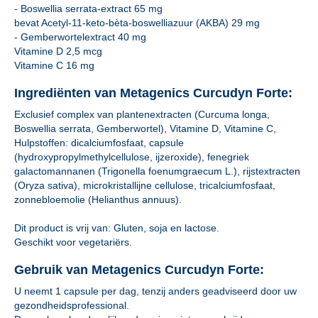
- Boswellia serrata-extract 65 mg
bevat Acetyl-11-keto-bèta-boswelliazuur (AKBA) 29 mg
- Gemberwortelextract 40 mg
Vitamine D 2,5 mcg
Vitamine C 16 mg
Ingrediënten van Metagenics Curcudyn Forte:
Exclusief complex van plantenextracten (Curcuma longa,
Boswellia serrata, Gemberwortel), Vitamine D, Vitamine C,
Hulpstoffen: dicalciumfosfaat, capsule
(hydroxypropylmethylcellulose, ijzeroxide), fenegriek
galactomannanen (Trigonella foenumgraecum L.), rijstextracten
(Oryza sativa), microkristallijne cellulose, tricalciumfosfaat,
zonnebloemolie (Helianthus annuus).
Dit product is vrij van: Gluten, soja en lactose.
Geschikt voor vegetariërs.
Gebruik van Metagenics Curcudyn Forte:
U neemt 1 capsule per dag, tenzij anders geadviseerd door uw
gezondheidsprofessional.