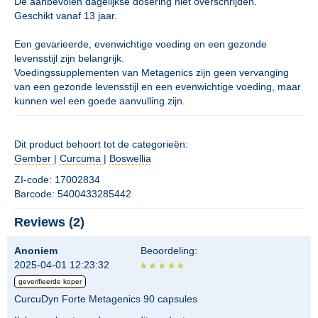
De aanbevolen dagelijkse dosering niet overschrijden.
Geschikt vanaf 13 jaar.
Een gevarieerde, evenwichtige voeding en een gezonde
levensstijl zijn belangrijk.
Voedingssupplementen van Metagenics zijn geen vervanging
van een gezonde levensstijl en een evenwichtige voeding, maar
kunnen wel een goede aanvulling zijn.
Dit product behoort tot de categorieën:
Gember
|
Curcuma
|
Boswellia
ZI-code: 17002834
Barcode: 5400433285442
Reviews (2)
Anoniem
Beoordeling:
2025-04-01 12:23:32
geverifieerde koper
CurcuDyn Forte Metagenics 90 capsules