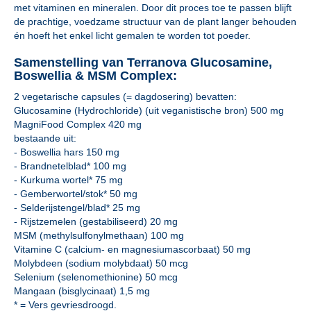
met vitaminen en mineralen. Door dit proces toe te passen blijft
de prachtige, voedzame structuur van de plant langer behouden
én hoeft het enkel licht gemalen te worden tot poeder.
Samenstelling van Terranova Glucosamine,
Boswellia & MSM Complex:
2 vegetarische capsules (= dagdosering) bevatten:
Glucosamine (Hydrochloride) (uit veganistische bron) 500 mg
MagniFood Complex 420 mg
bestaande uit:
- Boswellia hars 150 mg
- Brandnetelblad* 100 mg
- Kurkuma wortel* 75 mg
- Gemberwortel/stok* 50 mg
- Selderijstengel/blad* 25 mg
- Rijstzemelen (gestabiliseerd) 20 mg
MSM (methylsulfonylmethaan) 100 mg
Vitamine C (calcium- en magnesiumascorbaat) 50 mg
Molybdeen (sodium molybdaat) 50 mcg
Selenium (selenomethionine) 50 mcg
Mangaan (bisglycinaat) 1,5 mg
* = Vers gevriesdroogd.