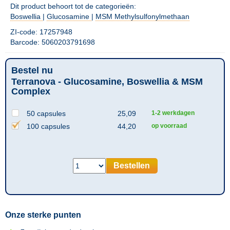
Dit product behoort tot de categorieën:
Boswellia
|
Glucosamine
|
MSM Methylsulfonylmethaan
ZI-code: 17257948
Barcode: 5060203791698
Bestel nu
Terranova - Glucosamine, Boswellia & MSM
Complex
50 capsules
25,09
1-2 werkdagen
100 capsules
44,20
op voorraad
Bestellen
Onze sterke punten