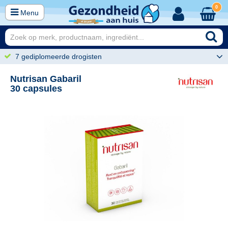
0
Menu
7 gediplomeerde drogisten
Nutrisan Gabaril
30 capsules
95
24,