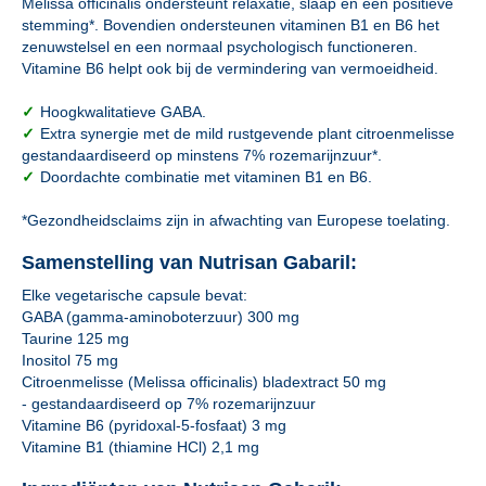
Melissa officinalis ondersteunt relaxatie, slaap en een positieve
stemming*. Bovendien ondersteunen vitaminen B1 en B6 het
zenuwstelsel en een normaal psychologisch functioneren.
Vitamine B6 helpt ook bij de vermindering van vermoeidheid.
✓
Hoogkwalitatieve GABA.
✓
Extra synergie met de mild rustgevende plant citroenmelisse
gestandaardiseerd op minstens 7% rozemarijnzuur*.
✓
Doordachte combinatie met vitaminen B1 en B6.
*Gezondheidsclaims zijn in afwachting van Europese toelating.
Samenstelling van Nutrisan Gabaril:
Elke vegetarische capsule bevat:
GABA (gamma-aminoboterzuur) 300 mg
Taurine 125 mg
Inositol 75 mg
Citroenmelisse (Melissa officinalis) bladextract 50 mg
- gestandaardiseerd op 7% rozemarijnzuur
Vitamine B6 (pyridoxal-5-fosfaat) 3 mg
Vitamine B1 (thiamine HCl) 2,1 mg