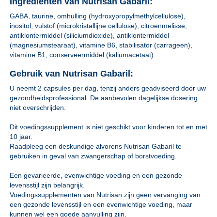
Ingrediënten van Nutrisan Gabaril:
GABA, taurine, omhulling (hydroxypropylmethylcellulose),
inositol, vulstof (microkristallijne cellulose), citroenmelisse,
antiklontermiddel (siliciumdioxide), antiklontermiddel
(magnesiumstearaat), vitamine B6, stabilisator (carrageen),
vitamine B1, conserveermiddel (kaliumacetaat).
Gebruik van Nutrisan Gabaril:
U neemt 2 capsules per dag, tenzij anders geadviseerd door uw
gezondheidsprofessional. De aanbevolen dagelijkse dosering
niet overschrijden.
Dit voedingssupplement is niet geschikt voor kinderen tot en met
10 jaar.
Raadpleeg een deskundige alvorens Nutrisan Gabaril te
gebruiken in geval van zwangerschap of borstvoeding.
Een gevarieerde, evenwichtige voeding en een gezonde
levensstijl zijn belangrijk.
Voedingssupplementen van Nutrisan zijn geen vervanging van
een gezonde levensstijl en een evenwichtige voeding, maar
kunnen wel een goede aanvulling zijn.