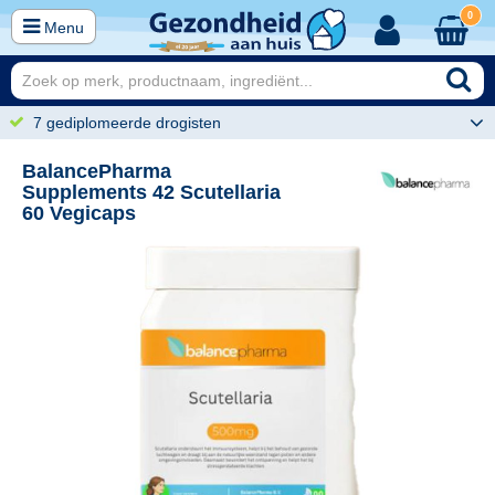
0
Menu
7 gediplomeerde drogisten
BalancePharma
Supplements 42 Scutellaria
60 Vegicaps
95
26,