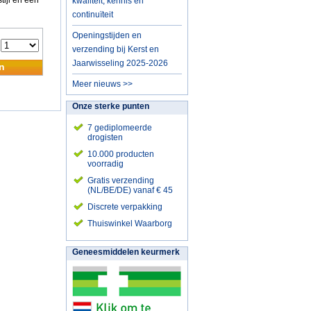
ijl en een
kwaliteit, kennis en
continuïteit
Openingstijden en
:
verzending bij Kerst en
Jaarwisseling 2025-2026
n
Meer nieuws >>
Onze sterke punten
7 gediplomeerde
drogisten
10.000 producten
voorradig
Gratis verzending
(NL/BE/DE) vanaf € 45
Discrete verpakking
Thuiswinkel Waarborg
Geneesmiddelen keurmerk