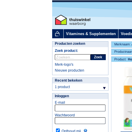
Vitamines & Supplementen
Voedi
Producten zoeken
Merknaam:
Zoek product:
Productnaa
Zoek
Product:
H
Merk-logo's
Nieuwe producten
Recent bekeken
1 product
Inloggen
E-mail
Wachtwoord
Onthoud mij