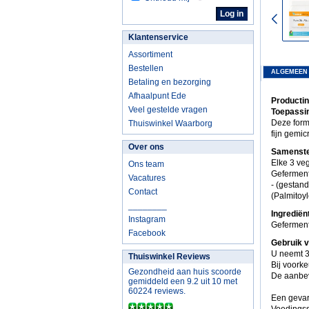
Klantenservice
Assortiment
Bestellen
ALGEMEEN
Betaling en bezorging
Afhaalpunt Ede
Productin
Veel gestelde vragen
Toepassi
Deze form
Thuiswinkel Waarborg
fijn gemi
Over ons
Samenste
Elke 3 ve
Ons team
Geferment
Vacatures
- (gestan
Contact
(Palmitoyl
________
Ingrediën
Instagram
Geferment
Facebook
Gebruik 
U neemt 3
Thuiswinkel Reviews
Bij voorke
Gezondheid aan huis scoorde
De aanbev
gemiddeld een 9.2 uit 10 met
60224 reviews.
Een gevar