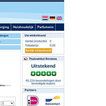
orging
Huishoudelijk
Parfumerie
Uw winkelmand
dingen
Aantal producten
0
n
Totaalprijs
0,00
Bekijk winkelmand
Thuiswinkel Reviews
Uitstekend
60.224 beoordelingen door
bevestigde kopers
Partners
: