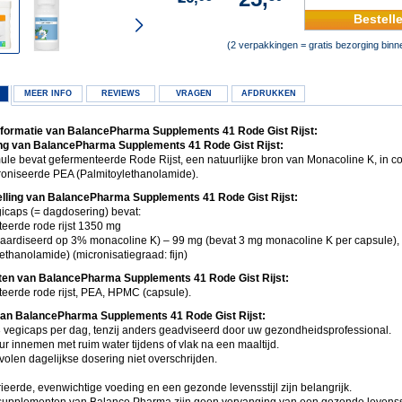
Bestell
(2 verpakkingen = gratis bezorging bin
MEER INFO
REVIEWS
VRAGEN
AFDRUKKEN
formatie van BalancePharma Supplements 41 Rode Gist Rijst:
ng van BalancePharma Supplements 41 Rode Gist Rijst:
ule bevat gefermenteerde Rode Rijst, een natuurlijke bron van Monacoline K, in c
croniseerde PEA (Palmitoylethanolamide).
lling van BalancePharma Supplements 41 Rode Gist Rijst:
gicaps (= dagdosering) bevat:
eerde rode rijst 1350 mg
daardiseerd op 3% monacoline K) – 99 mg (bevat 3 mg monacoline K per capsule),
ethanolamide) (micronisatiegraad: fijn)
ten van BalancePharma Supplements 41 Rode Gist Rijst:
eerde rode rijst, PEA, HPMC (capsule).
van BalancePharma Supplements 41 Rode Gist Rijst:
 vegicaps per dag, tenzij anders geadviseerd door uw gezondheidsprofessional.
ur innemen met ruim water tijdens of vlak na een maaltijd.
olen dagelijkse dosering niet overschrijden.
ieerde, evenwichtige voeding en een gezonde levensstijl zijn belangrijk.