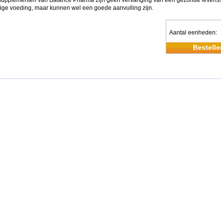
upplementen van Balance Pharma zijn geen vervanging van een gezonde levensst
ige voeding, maar kunnen wel een goede aanvulling zijn.
Aantal eenheden
Bestelle