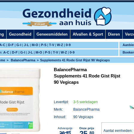
ng
Gezondheid
Geneesmiddelen
Afvallen & Sport
Dieren
Verz
A-C
|
D-F
|
G-I
|
J-L
|
M-O
|
P-S
|
T-V
|
W-Z
|
0-9
Aanbie
m:
A-C
|
D-F
|
G-I
|
J-L
|
M-O
|
P-S
|
T-V
|
W-Z
|
0-9
Boeke
ome
BalancePharma
Supplements 41 Rode Gist Rijst 90 Vegicaps
BalancePharma
Supplements 41 Rode Gist Rijst
90 Vegicaps
Levertijd:
3-5 werkdagen
Merk:
BalancePharma
Inhoud:
90 Vegicaps
Adviesprijs
Onze prijs
Aantal eenheden
25,
26,
95
80