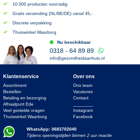
10.000 producten voorradig
Gratis verzending (NL/BE/DE) vanaf 45,-
Discrete verpakking
Thuiswinkel Waarborg
Nu beschikbaar
0318 - 64 89 89
info@gezondheidaanhuis.nl
Klantenservice
Over ons
Assortiment
Ons team
Bestellen
Vacatures
Betaling en bezorging
Contact
Afhaalpunt Ede
________
Veel gestelde vragen
Instagram
Thuiswinkel Waarborg
Facebook
WhatsApp: 0683702040
Tijdens openingstijden binnen 2 uur reactie