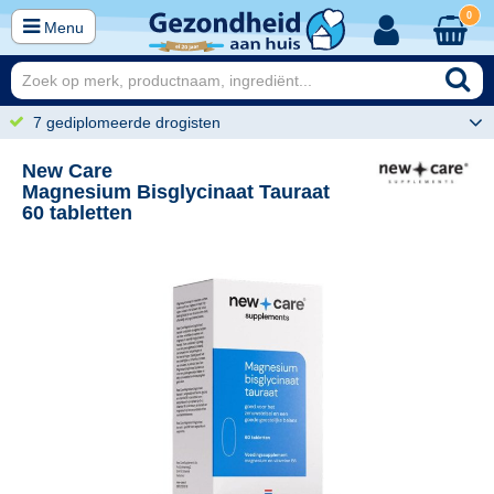
0
Menu
7 gediplomeerde drogisten
New Care
Magnesium Bisglycinaat Tauraat
60 tabletten
95
19,