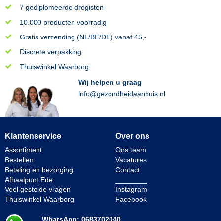
7 gediplomeerde drogisten
10.000 producten voorradig
Gratis verzending (NL/BE/DE) vanaf 45,-
Discrete verpakking
Thuiswinkel Waarborg
Wij helpen u graag
info@gezondheidaanhuis.nl
Klantenservice
Over ons
Assortiment
Ons team
Bestellen
Vacatures
Betaling en bezorging
Contact
Afhaalpunt Ede
________
Veel gestelde vragen
Instagram
Thuiswinkel Waarborg
Facebook
WhatsApp: 0683702040