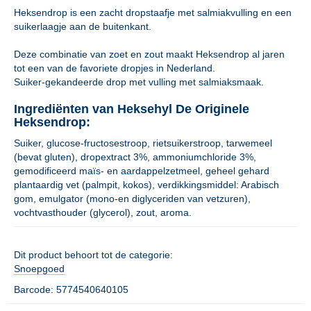
Heksendrop is een zacht dropstaafje met salmiakvulling en een
suikerlaagje aan de buitenkant.
Deze combinatie van zoet en zout maakt Heksendrop al jaren
tot een van de favoriete dropjes in Nederland.
Suiker-gekandeerde drop met vulling met salmiaksmaak.
Ingrediënten van Heksehyl De Originele
Heksendrop:
Suiker, glucose-fructosestroop, rietsuikerstroop, tarwemeel
(bevat gluten), dropextract 3%, ammoniumchloride 3%,
gemodificeerd maïs- en aardappelzetmeel, geheel gehard
plantaardig vet (palmpit, kokos), verdikkingsmiddel: Arabisch
gom, emulgator (mono-en diglyceriden van vetzuren),
vochtvasthouder (glycerol), zout, aroma.
Dit product behoort tot de categorie:
Snoepgoed
Barcode: 5774540640105