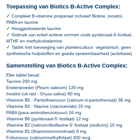
Toepassing van Biotics B-Active Complex:
✓
Compleet B-vitamine preparaat inclusief Biotine, inositol,
PABA en taurine
✓
Hooggedoseerde taurine
✓
Gebruik van enkel actieve vormen zoals pyridoxaal-5-fosfaat,
MTHF en methylcobalamine
✓
Tablet met toevoeging van plantencultuur: vegetarisch, geen
synthetische hulpstoffen en goede opneembaarheid (activbase)
Samenstelling van Biotics B-Active Complex:
Elke tablet bevat:
Taurine 200 mg
Erwtenpoeder (Pisum sativum) 120 mg
Inositol (uit rijst - Oryza sativa) 80 mg
Vitamine B5 - Pantotheenzuur (calcium-d-pantothenaat) 36 mg
Vitamine B3 - Niacine (niacinamide) 25 mg
PABA (para-aminobenzoëzuur) 16 mg
Vitamine B6 (pyridoxaal-5’-fosfaat) 12 mg
Vitamine B2 (natriumriboflavine-5'-fosfaat (sodium)) 10 mg
Vitamine B1 (thiaminemononitraat) 8 mg
Foliumzuur (calciummethylfolaat) 400 mcg