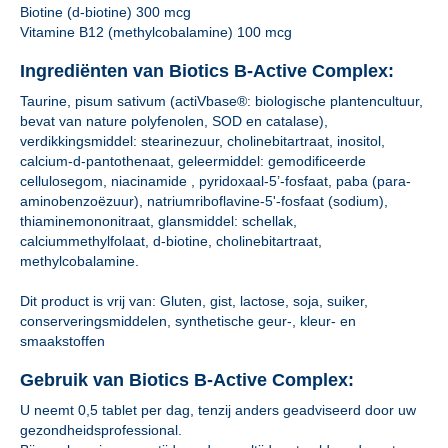
Biotine (d-biotine) 300 mcg
Vitamine B12 (methylcobalamine) 100 mcg
Ingrediënten van Biotics B-Active Complex:
Taurine, pisum sativum (actiVbase®: biologische plantencultuur,
bevat van nature polyfenolen, SOD en catalase),
verdikkingsmiddel: stearinezuur, cholinebitartraat, inositol,
calcium-d-pantothenaat, geleermiddel: gemodificeerde
cellulosegom, niacinamide , pyridoxaal-5’-fosfaat, paba (para-
aminobenzoëzuur), natriumriboflavine-5'-fosfaat (sodium),
thiaminemononitraat, glansmiddel: schellak,
calciummethylfolaat, d-biotine, cholinebitartraat,
methylcobalamine.
Dit product is vrij van: Gluten, gist, lactose, soja, suiker,
conserveringsmiddelen, synthetische geur-, kleur- en
smaakstoffen
Gebruik van Biotics B-Active Complex:
U neemt 0,5 tablet per dag, tenzij anders geadviseerd door uw
gezondheidsprofessional.