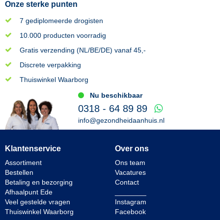
Onze sterke punten
7 gediplomeerde drogisten
10.000 producten voorradig
Gratis verzending (NL/BE/DE) vanaf 45,-
Discrete verpakking
Thuiswinkel Waarborg
Nu beschikbaar
0318 - 64 89 89
info@gezondheidaanhuis.nl
Klantenservice
Over ons
Assortiment
Ons team
Bestellen
Vacatures
Betaling en bezorging
Contact
Afhaalpunt Ede
________
Veel gestelde vragen
Instagram
Thuiswinkel Waarborg
Facebook