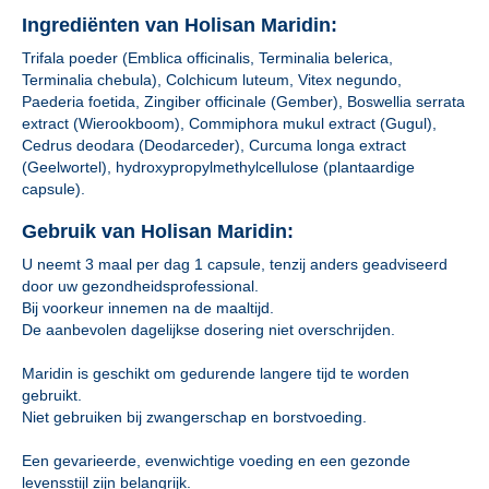
Ingrediënten van Holisan Maridin:
Trifala poeder (Emblica officinalis, Terminalia belerica,
Terminalia chebula), Colchicum luteum, Vitex negundo,
Paederia foetida, Zingiber officinale (Gember), Boswellia serrata
extract (Wierookboom), Commiphora mukul extract (Gugul),
Cedrus deodara (Deodarceder), Curcuma longa extract
(Geelwortel), hydroxypropylmethylcellulose (plantaardige
capsule).
Gebruik van Holisan Maridin:
U neemt 3 maal per dag 1 capsule, tenzij anders geadviseerd
door uw gezondheidsprofessional.
Bij voorkeur innemen na de maaltijd.
De aanbevolen dagelijkse dosering niet overschrijden.
Maridin is geschikt om gedurende langere tijd te worden
gebruikt.
Niet gebruiken bij zwangerschap en borstvoeding.
Een gevarieerde, evenwichtige voeding en een gezonde
levensstijl zijn belangrijk.