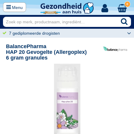
0
Menu
7 gediplomeerde drogisten
BalancePharma
HAP 20 Gevogelte (Allergoplex)
6 gram granules
50
24,