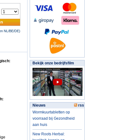
:
en
nen NL/BE/DE)
gisch:
Bekijk onze bedrijfsfilm
h:
Nieuws
rss
Wormkuurtabletten op
voorraad bij Gezondheid
aan huis
:
New Roots Herbal:
rige