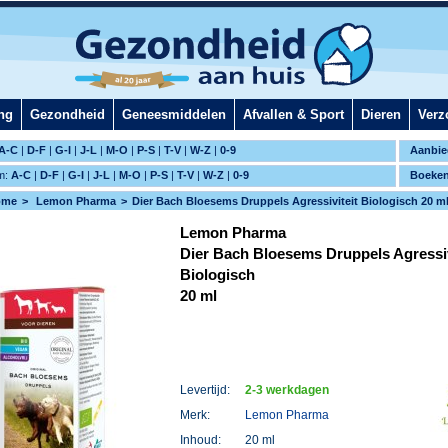
ng
Gezondheid
Geneesmiddelen
Afvallen & Sport
Dieren
Verz
A-C
|
D-F
|
G-I
|
J-L
|
M-O
|
P-S
|
T-V
|
W-Z
|
0-9
Aanbie
m:
A-C
|
D-F
|
G-I
|
J-L
|
M-O
|
P-S
|
T-V
|
W-Z
|
0-9
Boeke
ome
Lemon Pharma
Dier Bach Bloesems Druppels Agressiviteit Biologisch 20 m
Lemon Pharma
Dier Bach Bloesems Druppels Agressiv
Biologisch
20 ml
Levertijd:
2-3 werkdagen
Merk:
Lemon Pharma
Inhoud:
20 ml