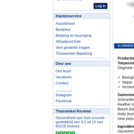
Klantenservice
Assortiment
Bestellen
Betaling en bezorging
Afhaalpunt Ede
ALGEMEEN
Veel gestelde vragen
Thuiswinkel Waarborg
Productin
Toepassi
Over ons
Originele
Ons team
✓
Vacatures
Biologi
✓
Vegan
Contact
✓
Alcoholv
________
Samenste
Instagram
Scleranth
Facebook
Heather (s
Beech (be
Thuiswinkel Reviews
Holly (huls
Gezondheid aan huis scoorde
Vine (wijn
gemiddeld een 9.2 uit 10 met
60216 reviews.
Ingrediën
Glycerine*