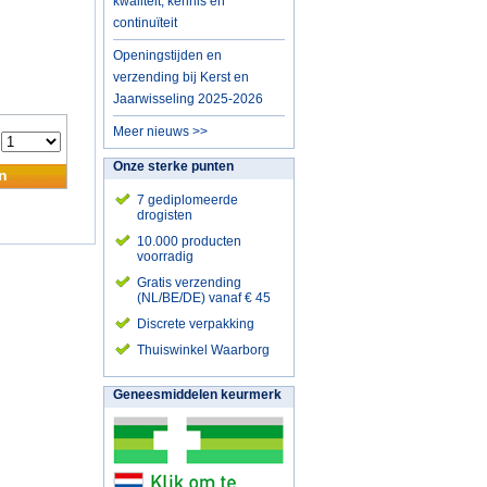
kwaliteit, kennis en
continuïteit
Openingstijden en
verzending bij Kerst en
Jaarwisseling 2025-2026
Meer nieuws >>
:
Onze sterke punten
n
7 gediplomeerde
drogisten
10.000 producten
voorradig
Gratis verzending
(NL/BE/DE) vanaf € 45
Discrete verpakking
Thuiswinkel Waarborg
Geneesmiddelen keurmerk