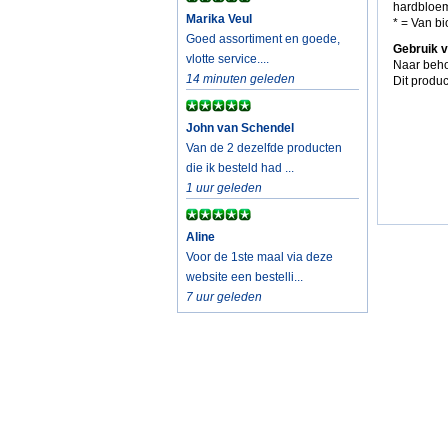
hardbloem)
Marika Veul
* = Van b
Goed assortiment en goede,
Gebruik 
vlotte service....
Naar beho
14 minuten geleden
Dit produc
John van Schendel
Van de 2 dezelfde producten
die ik besteld had ...
1 uur geleden
Aline
Voor de 1ste maal via deze
website een bestelli...
7 uur geleden