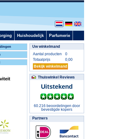
orging
Huishoudelijk
Parfumerie
Uw winkelmand
dingen
Aantal producten
0
n
Totaalprijs
0,00
l
Bekijk winkelmand
Thuiswinkel Reviews
iteit
Uitstekend
60.216 beoordelingen door
bevestigde kopers
Partners