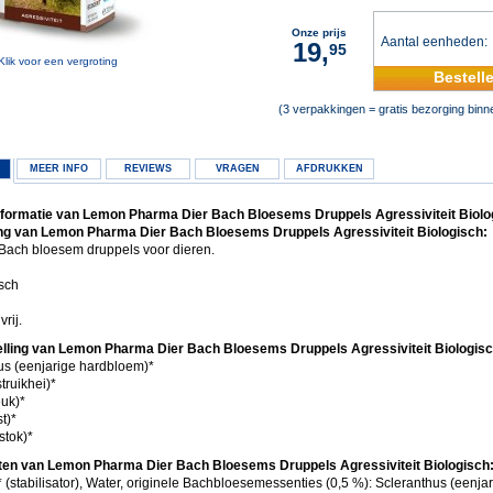
Onze prijs
Aantal eenheden
19,
95
Klik voor een vergroting
Bestell
(3 verpakkingen = gratis bezorging bin
MEER INFO
REVIEWS
VRAGEN
AFDRUKKEN
formatie van Lemon Pharma Dier Bach Bloesems Druppels Agressiviteit Biolo
ng van Lemon Pharma Dier Bach Bloesems Druppels Agressiviteit Biologisch:
 Bach bloesem druppels voor dieren.
sch
rij.
lling van Lemon Pharma Dier Bach Bloesems Druppels Agressiviteit Biologisc
us (eenjarige hardbloem)*
truikhei)*
uk)*
t)*
stok)*
ten van Lemon Pharma Dier Bach Bloesems Druppels Agressiviteit Biologisch
 (stabilisator), Water, originele Bachbloesemessenties (0,5 %): Scleranthus (eenja