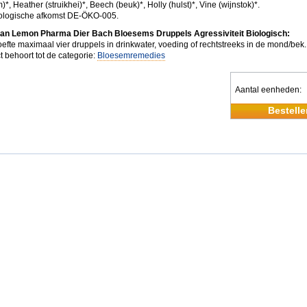
*, Heather (struikhei)*, Beech (beuk)*, Holly (hulst)*, Vine (wijnstok)*.
iologische afkomst DE-ÖKO-005.
van Lemon Pharma Dier Bach Bloesems Druppels Agressiviteit Biologisch:
efte maximaal vier druppels in drinkwater, voeding of rechtstreeks in de mond/bek.
t behoort tot de categorie:
Bloesemremedies
Aantal eenheden
Bestelle