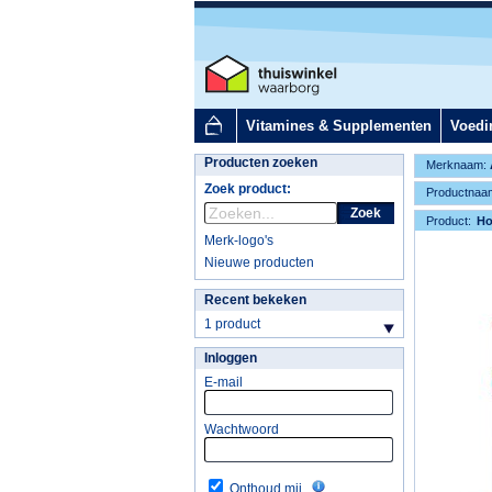
Vitamines & Supplementen
Voedi
Producten zoeken
Merknaam:
Zoek product:
Productnaa
Zoek
Product:
H
Merk-logo's
Nieuwe producten
Recent bekeken
1 product
Inloggen
E-mail
Wachtwoord
Onthoud mij