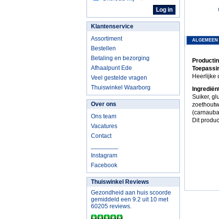
Klantenservice
Assortiment
ALGEMEEN
Bestellen
Betaling en bezorging
Productin
Afhaalpunt Ede
Toepassin
Heerlijke
Veel gestelde vragen
Thuiswinkel Waarborg
Ingrediën
Suiker, g
Over ons
zoethoutwo
(carnauba
Ons team
Dit produc
Vacatures
Contact
________
Instagram
Facebook
Thuiswinkel Reviews
Gezondheid aan huis scoorde
gemiddeld een 9.2 uit 10 met
60205 reviews.