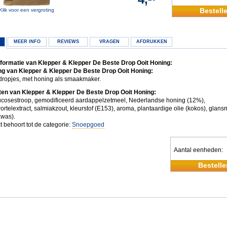
Bestell
Klik voor een vergroting
MEER INFO
REVIEWS
VRAGEN
AFDRUKKEN
formatie van Klepper & Klepper De Beste Drop Ooit Honing:
g van Klepper & Klepper De Beste Drop Ooit Honing:
 dropjes, met honing als smaakmaker.
ten van Klepper & Klepper De Beste Drop Ooit Honing:
lucosestroop, gemodificeerd aardappelzetmeel, Nederlandse honing (12%),
rtelextract, salmiakzout, kleurstof (E153), aroma, plantaardige olie (kokos), glans
was).
t behoort tot de categorie:
Snoepgoed
Aantal eenheden
Bestelle