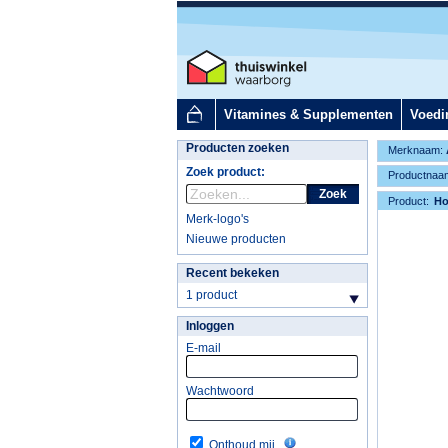
Vitamines & Supplementen
Voedi
Producten zoeken
Merknaam:
Zoek product:
Productnaa
Zoek
Product:
H
Merk-logo's
Nieuwe producten
Recent bekeken
1 product
Inloggen
E-mail
Wachtwoord
Onthoud mij