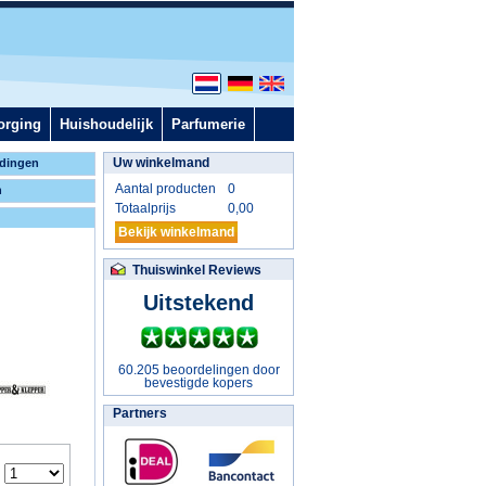
orging
Huishoudelijk
Parfumerie
Uw winkelmand
dingen
Aantal producten
0
n
Totaalprijs
0,00
Bekijk winkelmand
Thuiswinkel Reviews
Uitstekend
60.205 beoordelingen door
bevestigde kopers
Partners
: