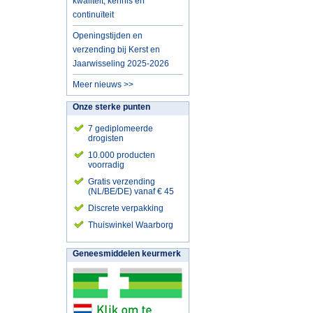
kwaliteit, kennis en
continuïteit
Openingstijden en
verzending bij Kerst en
Jaarwisseling 2025-2026
Meer nieuws >>
Onze sterke punten
7 gediplomeerde
drogisten
10.000 producten
voorradig
Gratis verzending
(NL/BE/DE) vanaf € 45
Discrete verpakking
Thuiswinkel Waarborg
Geneesmiddelen keurmerk