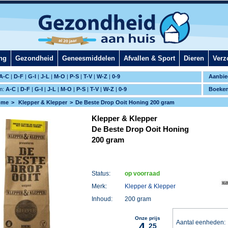
ng
Gezondheid
Geneesmiddelen
Afvallen & Sport
Dieren
Verz
A-C
|
D-F
|
G-I
|
J-L
|
M-O
|
P-S
|
T-V
|
W-Z
|
0-9
Aanbie
m:
A-C
|
D-F
|
G-I
|
J-L
|
M-O
|
P-S
|
T-V
|
W-Z
|
0-9
Boeke
ome
Klepper & Klepper
De Beste Drop Ooit Honing 200 gram
Klepper & Klepper
De Beste Drop Ooit Honing
200 gram
Status:
op voorraad
Merk:
Klepper & Klepper
Inhoud:
200 gram
Onze prijs
Aantal eenheden
4,
25