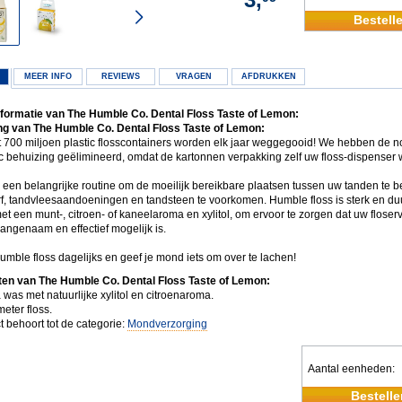
Bestell
MEER INFO
REVIEWS
VRAGEN
AFDRUKKEN
formatie van The Humble Co. Dental Floss Taste of Lemon:
g van The Humble Co. Dental Floss Taste of Lemon:
st 700 miljoen plastic flosscontainers worden elk jaar weggegooid! We hebben de 
ic behuizing geëlimineerd, omdat de kartonnen verpakking zelf uw floss-dispenser 
s een belangrijke routine om de moeilijk bereikbare plaatsen tussen uw tanden te 
f, tandvleesaandoeningen en tandsteen te voorkomen. Humble floss is sterk en d
t een munt-, citroen- of kaneelaroma en xylitol, om ervoor te zorgen dat uw floser
 aangenaam en effectief mogelijk is.
mble floss dagelijks en geef je mond iets om over te lachen!
ten van The Humble Co. Dental Floss Taste of Lemon:
 was met natuurlijke xylitol en citroenaroma.
eter floss.
t behoort tot de categorie:
Mondverzorging
Aantal eenheden
Bestelle