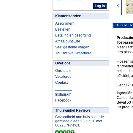
Klantenservice
Assortiment
ALGEMEEN
Bestellen
Betaling en bezorging
Productin
Afhaalpunt Ede
Toepassin
Veel gestelde vragen
Maar lief
een plast
Thuiswinkel Waarborg
Flossen i
Over ons
tandbeder
Ons team
bekleed me
efficiënt,
Vacatures
Contact
Gebruik Hu
________
Ingrediën
Instagram
Candelilla
Facebook
Bevat 50 m
Dit produc
Thuiswinkel Reviews
Gezondheid aan huis scoorde
gemiddeld een 9.2 uit 10 met
60225 reviews.