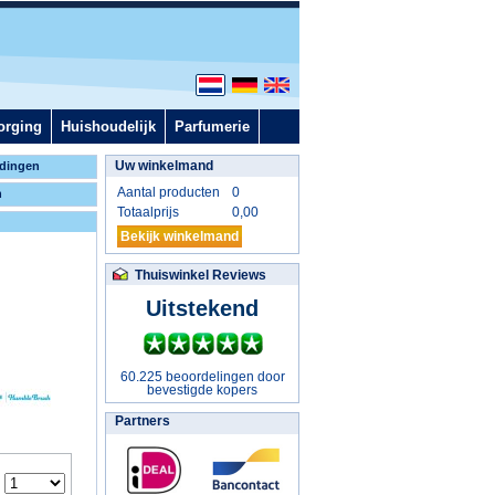
orging
Huishoudelijk
Parfumerie
Uw winkelmand
dingen
Aantal producten
0
n
Totaalprijs
0,00
Bekijk winkelmand
Thuiswinkel Reviews
Uitstekend
60.225 beoordelingen door
bevestigde kopers
Partners
: