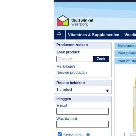
Vitamines & Supplementen
Voedi
Producten zoeken
Merknaam:
Zoek product:
Productnaa
Zoek
Product:
H
Merk-logo's
Nieuwe producten
Recent bekeken
1 product
Inloggen
E-mail
Wachtwoord
Onthoud mij