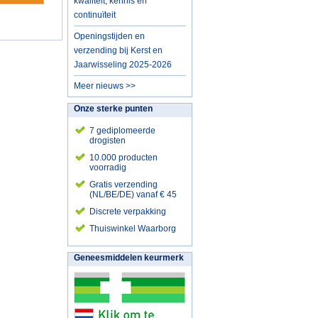
kwaliteit, kennis en
continuïteit
Openingstijden en
verzending bij Kerst en
Jaarwisseling 2025-2026
Meer nieuws >>
Onze sterke punten
7 gediplomeerde
drogisten
10.000 producten
voorradig
Gratis verzending
(NL/BE/DE) vanaf € 45
Discrete verpakking
Thuiswinkel Waarborg
Geneesmiddelen keurmerk