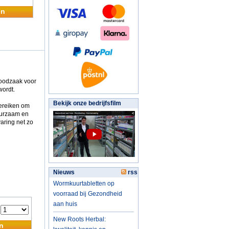
en
noodzaak voor
wordt.
Bekijk onze bedrijfsfilm
bereiken om
uurzaam en
varing net zo
Nieuws
rss
Wormkuurtabletten op
voorraad bij Gezondheid
aan huis
:
New Roots Herbal:
n