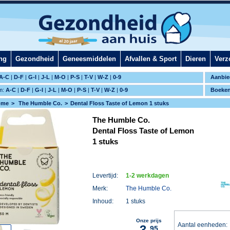
ng
Gezondheid
Geneesmiddelen
Afvallen & Sport
Dieren
Verz
A-C
|
D-F
|
G-I
|
J-L
|
M-O
|
P-S
|
T-V
|
W-Z
|
0-9
Aanbie
m:
A-C
|
D-F
|
G-I
|
J-L
|
M-O
|
P-S
|
T-V
|
W-Z
|
0-9
Boeke
ome
The Humble Co.
Dental Floss Taste of Lemon 1 stuks
The Humble Co.
Dental Floss Taste of Lemon
1 stuks
Levertijd:
1-2 werkdagen
Merk:
The Humble Co.
Inhoud:
1 stuks
Onze prijs
Aantal eenheden
3,
95