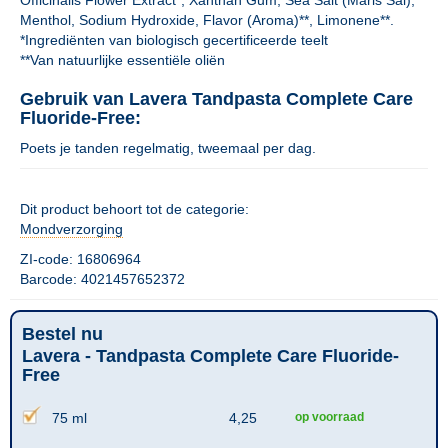
Officinalis Flower Extract*, Xanthan Gum, Sea Salt (Maris Sal),
Menthol, Sodium Hydroxide, Flavor (Aroma)**, Limonene**.
*Ingrediënten van biologisch gecertificeerde teelt
**Van natuurlijke essentiële oliën
Gebruik van Lavera Tandpasta Complete Care
Fluoride-Free:
Poets je tanden regelmatig, tweemaal per dag.
Dit product behoort tot de categorie:
Mondverzorging
ZI-code: 16806964
Barcode: 4021457652372
Bestel nu
Lavera - Tandpasta Complete Care Fluoride-
Free
75 ml
4,25
op voorraad