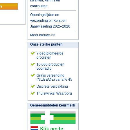
kwaliteit, kennis en
n
continuïteit
Openingstijden en
verzending bij Kerst en
Jaarwisseling 2025-2026
Meer nieuws >>
Onze sterke punten
7 gediplomeerde
drogisten
10.000 producten
voorradig
Gratis verzending
(NL/BE/DE) vanaf € 45
Discrete verpakking
Thuiswinkel Waarborg
Geneesmiddelen keurmerk