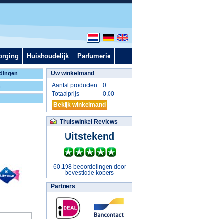
orging
Huishoudelijk
Parfumerie
Uw winkelmand
dingen
Aantal producten
0
n
Totaalprijs
0,00
Bekijk winkelmand
Thuiswinkel Reviews
Uitstekend
60.198 beoordelingen door
bevestigde kopers
Partners