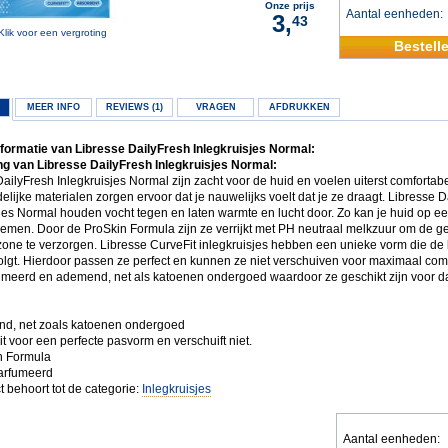
Onze prijs
Aantal eenheden
3,
43
Klik voor een vergroting
Bestell
MEER INFO
REVIEWS (1)
VRAGEN
AFDRUKKEN
formatie van Libresse DailyFresh Inlegkruisjes Normal:
g van Libresse DailyFresh Inlegkruisjes Normal:
ailyFresh Inlegkruisjes Normal zijn zacht voor de huid en voelen uiterst comfortab
elijke materialen zorgen ervoor dat je nauwelijks voelt dat je ze draagt. Libresse 
jes Normal houden vocht tegen en laten warmte en lucht door. Zo kan je huid op ee
emen. Door de ProSkin Formula zijn ze verrijkt met PH neutraal melkzuur om de g
zone te verzorgen. Libresse CurveFit inlegkruisjes hebben een unieke vorm die de l
olgt. Hierdoor passen ze perfect en kunnen ze niet verschuiven voor maximaal comfo
meerd en ademend, net als katoenen ondergoed waardoor ze geschikt zijn voor da
d, net zoals katoenen ondergoed
t voor een perfecte pasvorm en verschuift niet.
n Formula
rfumeerd
t behoort tot de categorie:
Inlegkruisjes
Aantal eenheden