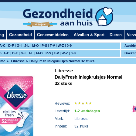
ng
Gezondheid
Geneesmiddelen
Afvallen & Sport
Dieren
Verz
A-C
|
D-F
|
G-I
|
J-L
|
M-O
|
P-S
|
T-V
|
W-Z
|
0-9
Aanbie
m:
A-C
|
D-F
|
G-I
|
J-L
|
M-O
|
P-S
|
T-V
|
W-Z
|
0-9
Boeke
ome
Libresse
DailyFresh Inlegkruisjes Normal 32 stuks
Libresse
DailyFresh Inlegkruisjes Normal
32 stuks
Reviews:
Levertijd:
1-2 werkdagen
Merk:
Libresse
Inhoud:
32 stuks