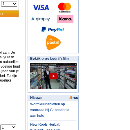
:
en
el aan. De
DailyFresh
Bekijk onze bedrijfsfilm
n natuurlijke
evoelige huid
ijnen van je
rt. Ze zijn
gelijks
Nieuws
rss
Wormkuurtabletten op
voorraad bij Gezondheid
aan huis
New Roots Herbal:
: