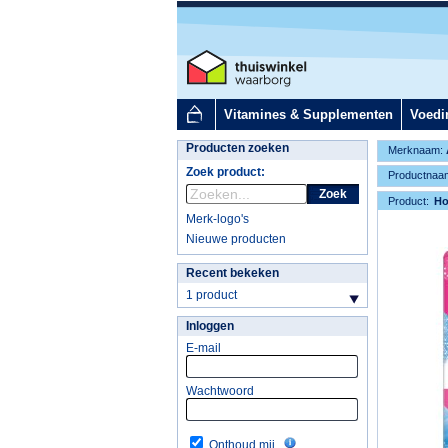
Vitamines & Supplementen
Voedi
Producten zoeken
Merknaam:
Zoek product:
Productnaa
Zoek
Product:
H
Merk-logo's
Nieuwe producten
Recent bekeken
1 product
Inloggen
E-mail
Wachtwoord
Onthoud mij