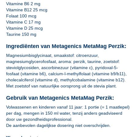
Vitamine B6 2 mg
Vitamine B12 25 mcg
Folaat 100 mcg
Vitamine C 17 mg
Vitamine D 25 mcg
Taurine 150 mg
Ingrediënten van Metagenics MetaMag Perzik:
Magnesiumbisglycinaat, smaakstof: citroenzuur,
magnesiumglycerofosfaat, aroma: perzik, taurine, zoetstof:
steviolglycosiden, ascorbinezuur (vitamine c), pyridoxal-5-
fosfaat (vitamine b6), calcium-l-methylfolaat (vitamine b9/b11),
cholecalciferol (vitamine d), methylcobalamine (vitamine b12).
Met zoetstof van natuurlijke oorsprong uit de stevia plant.
Gebruik van Metagenics MetaMag Perzik:
Volwassenen en kinderen vanaf 11 jaar: 1 portie (= 1 maatlepel)
per dag, mengen in 150 ml water, tenzij anders geadviseerd
door uw gezondheidsprofessional.
De aanbevolen dagelijkse dosering niet overschrijden.