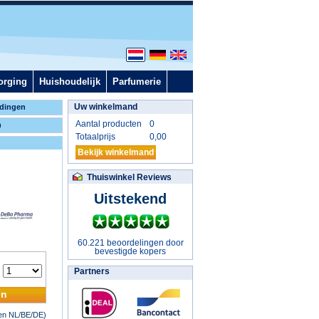
orging
Huishoudelijk
Parfumerie
Uw winkelmand
dingen
Aantal producten
0
n
Totaalprijs
0,00
Bekijk winkelmand
Thuiswinkel Reviews
Uitstekend
60.221 beoordelingen door
bevestigde kopers
:
Partners
en
nen NL/BE/DE)