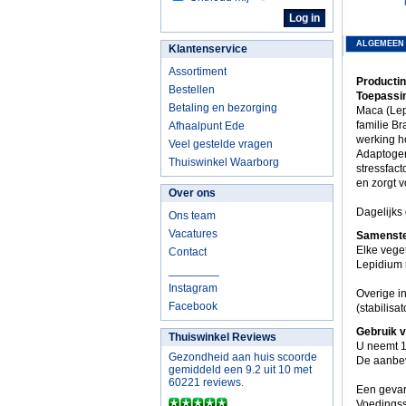
ALGEMEEN
Klantenservice
Assortiment
Producti
Bestellen
Toepassi
Betaling en bezorging
Maca (Lep
familie Br
Afhaalpunt Ede
werking h
Veel gestelde vragen
Adaptogen
Thuiswinkel Waarborg
stressfact
en zorgt 
Over ons
Dagelijks 
Ons team
Vacatures
Samenste
Elke vege
Contact
Lepidium 
________
Instagram
Overige in
Facebook
(stabilisa
Gebruik 
Thuiswinkel Reviews
U neemt 1
Gezondheid aan huis scoorde
De aanbev
gemiddeld een 9.2 uit 10 met
60221 reviews.
Een gevar
Voedingss