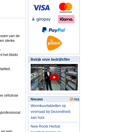
assen van de
een sterke
e
t het libido
Bekijk onze bedrijfsfilm
liteit.
ne cellulose
Nieuws
rss
Wormkuurtabletten op
voorraad bij Gezondheid
professional.
aan huis
New Roots Herbal:
l en een