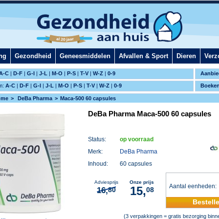
ng
Gezondheid
Geneesmiddelen
Afvallen & Sport
Dieren
Verz
A-C
|
D-F
|
G-I
|
J-L
|
M-O
|
P-S
|
T-V
|
W-Z
|
0-9
Aanbie
m:
A-C
|
D-F
|
G-I
|
J-L
|
M-O
|
P-S
|
T-V
|
W-Z
|
0-9
Boeke
ome
DeBa Pharma
Maca-500 60 capsules
DeBa Pharma Maca-500 60 capsules
Status:
op voorraad
Merk:
DeBa Pharma
Inhoud:
60 capsules
Adviesprijs
Onze prijs
Aantal eenheden
15,
16,
80
08
Bestell
(3 verpakkingen = gratis bezorging bin