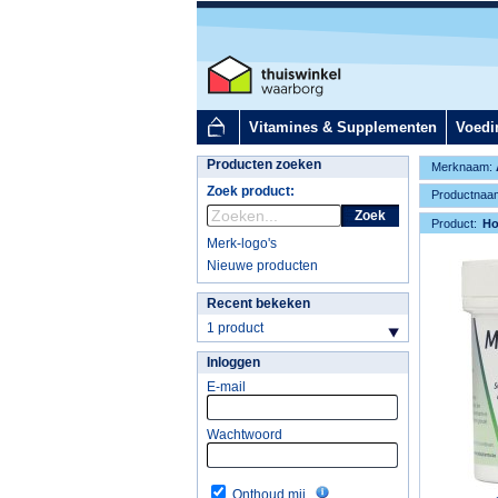
Vitamines & Supplementen
Voedi
Producten zoeken
Merknaam:
Zoek product:
Productnaa
Zoek
Product:
H
Merk-logo's
Nieuwe producten
Recent bekeken
1 product
Inloggen
E-mail
Wachtwoord
Onthoud mij