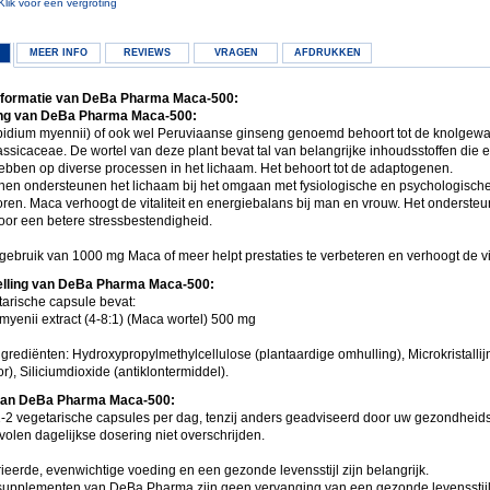
Klik voor een vergroting
MEER INFO
REVIEWS
VRAGEN
AFDRUKKEN
nformatie van DeBa Pharma Maca-500:
ng van DeBa Pharma Maca-500:
idium myennii) of ook wel Peruviaanse ginseng genoemd behoort tot de knolgew
assicaceae. De wortel van deze plant bevat tal van belangrijke inhoudsstoffen die 
ebben op diverse processen in het lichaam. Het behoort tot de adaptogenen.
en ondersteunen het lichaam bij het omgaan met fysiologische en psychologisch
oren. Maca verhoogt de vitaliteit en energiebalans bij man en vrouw. Het ondersteun
voor een betere stressbestendigheid.
gebruik van 1000 mg Maca of meer helpt prestaties te verbeteren en verhoogt de vita
lling van DeBa Pharma Maca-500:
tarische capsule bevat:
myenii extract (4-8:1) (Maca wortel) 500 mg
grediënten: Hydroxypropylmethylcellulose (plantaardige omhulling), Microkristallij
tor), Siliciumdioxide (antiklontermiddel).
van DeBa Pharma Maca-500:
-2 vegetarische capsules per dag, tenzij anders geadviseerd door uw gezondheids
olen dagelijkse dosering niet overschrijden.
ieerde, evenwichtige voeding en een gezonde levensstijl zijn belangrijk.
upplementen van DeBa Pharma zijn geen vervanging van een gezonde levensstij