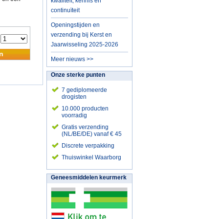
kwaliteit, kennis en
continuïteit
Openingstijden en
verzending bij Kerst en
:
Jaarwisseling 2025-2026
n
Meer nieuws >>
Onze sterke punten
7 gediplomeerde
drogisten
10.000 producten
voorradig
Gratis verzending
(NL/BE/DE) vanaf € 45
Discrete verpakking
Thuiswinkel Waarborg
Geneesmiddelen keurmerk