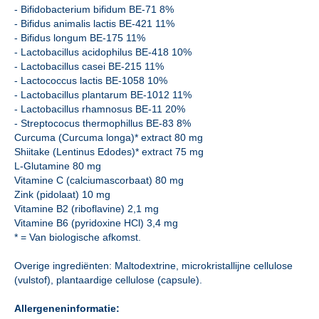
- Bifidobacterium bifidum BE-71 8%
- Bifidus animalis lactis BE-421 11%
- Bifidus longum BE-175 11%
- Lactobacillus acidophilus BE-418 10%
- Lactobacillus casei BE-215 11%
- Lactococcus lactis BE-1058 10%
- Lactobacillus plantarum BE-1012 11%
- Lactobacillus rhamnosus BE-11 20%
- Streptococus thermophillus BE-83 8%
Curcuma (Curcuma longa)* extract 80 mg
Shiitake (Lentinus Edodes)* extract 75 mg
L-Glutamine 80 mg
Vitamine C (calciumascorbaat) 80 mg
Zink (pidolaat) 10 mg
Vitamine B2 (riboflavine) 2,1 mg
Vitamine B6 (pyridoxine HCl) 3,4 mg
* = Van biologische afkomst.
Overige ingrediënten: Maltodextrine, microkristallijne cellulose
(vulstof), plantaardige cellulose (capsule).
Allergeneninformatie: