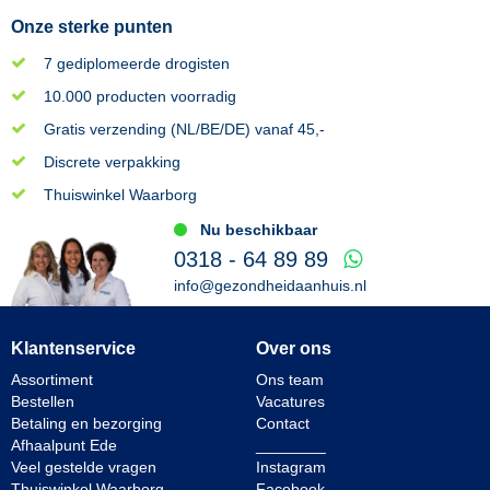
Onze sterke punten
7 gediplomeerde drogisten
10.000 producten voorradig
Gratis verzending (NL/BE/DE) vanaf 45,-
Discrete verpakking
Thuiswinkel Waarborg
Nu beschikbaar
0318 - 64 89 89
info@gezondheidaanhuis.nl
Klantenservice
Over ons
Assortiment
Ons team
Bestellen
Vacatures
Betaling en bezorging
Contact
Afhaalpunt Ede
________
Veel gestelde vragen
Instagram
Thuiswinkel Waarborg
Facebook