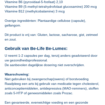
Vitamine B6 (pyroxidaal-5-fosfaat) 2,10
Vitamine B9 (5-methyl-tetrahydrofolaat glucosamine) 200 mcg
Vitamine B12 (methylcobalamine) 3 mcg
Overige ingrediënten: Plantaardige cellulose (capsule),
gellangom.
Dit product is vrij van: Gluten, lactose, sacharose, gist, zetmeel
en zout.
Gebruik van Be-Life Be-Lumex:
U neemt 1-2 capsules per dag, tenzij anders geadviseerd door
uw gezondheidsprofessional.
De aanbevolen dagelijkse dosering niet overschrijden.
Waarschuwing:
Niet gebruiken bij zwangerschap(swens) of borstvoeding
Raadpleeg een arts bij gebruik van medicatie tegen cholesterol,
anticonceptiemiddelen, antidepressiva (MAO-remmers), stoffen
zoals 5-HTP of geneesmiddelen zoals Prozac.
Een gevarieerde, evenwichtige voeding en een gezonde