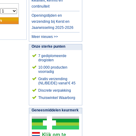
kwaliteit, kennis en
continuïteit
:
Openingstijden en
n
verzending bij Kerst en
Jaarwisseling 2025-2026
Meer nieuws >>
Onze sterke punten
7 gediplomeerde
drogisten
10.000 producten
voorradig
Gratis verzending
(NL/BE/DE) vanaf € 45
Discrete verpakking
Thuiswinkel Waarborg
Geneesmiddelen keurmerk