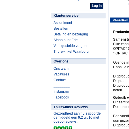
Klantenservice
ALGEMEEN
Assortiment
Bestellen
Productin
Betaling en bezorging
Samenste
Afhaalpunt Ede
Elke caps
Veel gestelde vragen
OPITAC* G
Thuiswinkel Waarborg
* OPITAC 
Over ons
Overige i
Capsule b
Ons team
Vacatures
Dit produ
Contact
Dit produc
Dit produc
________
noten.
Instagram
Facebook
Gebruik 
U neemt d
De aanbev
Thuiswinkel Reviews
Gezondheid aan huis scoorde
Een voedi
gemiddeld een 9.2 uit 10 met
een gezond
60200 reviews.
Dit produc