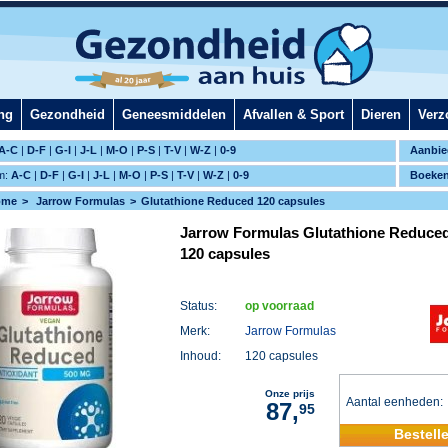
ng
Gezondheid
Geneesmiddelen
Afvallen & Sport
Dieren
Verz
A-C
|
D-F
|
G-I
|
J-L
|
M-O
|
P-S
|
T-V
|
W-Z
|
0-9
Aanbie
m:
A-C
|
D-F
|
G-I
|
J-L
|
M-O
|
P-S
|
T-V
|
W-Z
|
0-9
Boeke
ome
Jarrow Formulas
Glutathione Reduced 120 capsules
Jarrow Formulas Glutathione Reduce
120 capsules
Status:
op voorraad
Merk:
Jarrow Formulas
Inhoud:
120 capsules
Onze prijs
Aantal eenheden
87,
95
Bestell