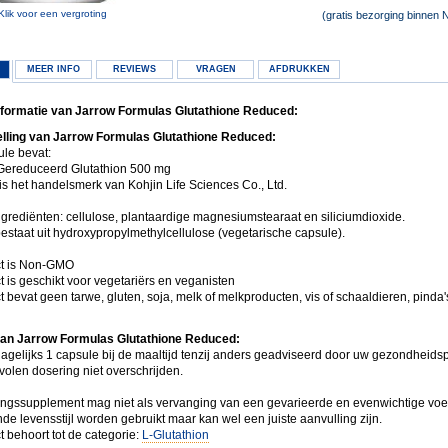
Klik voor een vergroting
(gratis bezorging binnen 
MEER INFO
REVIEWS
VRAGEN
AFDRUKKEN
formatie van Jarrow Formulas Glutathione Reduced:
lling van Jarrow Formulas Glutathione Reduced:
ule bevat:
ereduceerd Glutathion 500 mg
is het handelsmerk van Kohjin Life Sciences Co., Ltd.
ngrediënten: cellulose, plantaardige magnesiumstearaat en siliciumdioxide.
estaat uit hydroxypropylmethylcellulose (vegetarische capsule).
ct is Non-GMO
t is geschikt voor vegetariërs en veganisten
t bevat geen tarwe, gluten, soja, melk of melkproducten, vis of schaaldieren, pinda
van Jarrow Formulas Glutathione Reduced:
agelijks 1 capsule bij de maaltijd tenzij anders geadviseerd door uw gezondheidsp
olen dosering niet overschrijden.
ngssupplement mag niet als vervanging van een gevarieerde en evenwichtige voe
e levensstijl worden gebruikt maar kan wel een juiste aanvulling zijn.
t behoort tot de categorie:
L-Glutathion