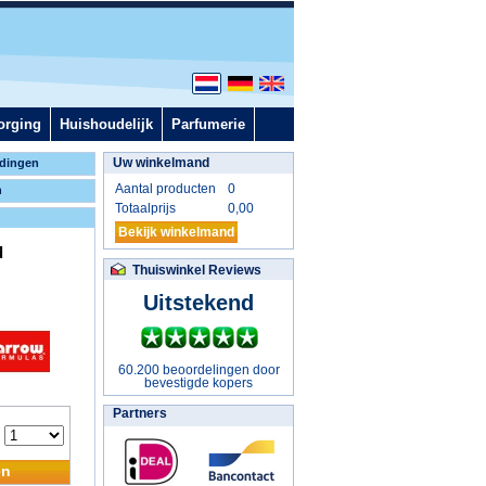
orging
Huishoudelijk
Parfumerie
Uw winkelmand
dingen
Aantal producten
0
n
Totaalprijs
0,00
Bekijk winkelmand
d
Thuiswinkel Reviews
Uitstekend
60.200 beoordelingen door
bevestigde kopers
Partners
:
en