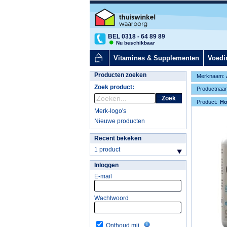
BEL 0318 - 64 89 89
Nu beschikbaar
Vitamines & Supplementen
Voedi
Producten zoeken
Merknaam:
Zoek product:
Productnaa
Zoek
Product:
H
Merk-logo's
Nieuwe producten
Recent bekeken
1 product
Inloggen
E-mail
Wachtwoord
Onthoud mij