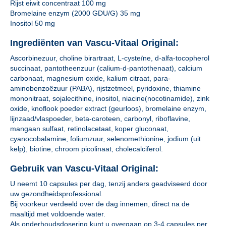
Rijst eiwit concentraat 100 mg
Bromelaine enzym (2000 GDU/G) 35 mg
Inositol 50 mg
Ingrediënten van Vascu-Vitaal Original:
Ascorbinezuur, choline birartraat, L-cysteïne, d-alfa-tocopherol
succinaat, pantotheenzuur (calium-d-pantothenaat), calcium
carbonaat, magnesium oxide, kalium citraat, para-
aminobenzoëzuur (PABA), rijstzetmeel, pyridoxine, thiamine
mononitraat, sojalecithine, inositol, niacine(nocotinamide), zink
oxide, knoflook poeder extract (geurloos), bromelaine enzym,
lijnzaad/vlaspoeder, beta-caroteen, carbonyl, riboflavine,
mangaan sulfaat, retinolacetaat, koper gluconaat,
cyanocobalamine, foliumzuur, selenomethionine, jodium (uit
kelp), biotine, chroom picolinaat, cholecalciferol.
Gebruik van Vascu-Vitaal Original:
U neemt 10 capsules per dag, tenzij anders geadviseerd door
uw gezondheidsprofessional.
Bij voorkeur verdeeld over de dag innemen, direct na de
maaltijd met voldoende water.
Als onderhoudsdosering kunt u overgaan op 3-4 capsules per