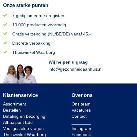
Onze sterke punten
7 gediplomeerde drogisten
10.000 producten voorradig
Gratis verzending (NL/BE/DE) vanaf 45,-
Discrete verpakking
Thuiswinkel Waarborg
Wij helpen u graag
info@gezondheidaanhuis.nl
Klantenservice
Over ons
Assortiment
Ons team
Bestellen
Vacatures
Betaling en bezorging
Contact
Afhaalpunt Ede
________
Veel gestelde vragen
Instagram
Thuiswinkel Waarborg
Facebook