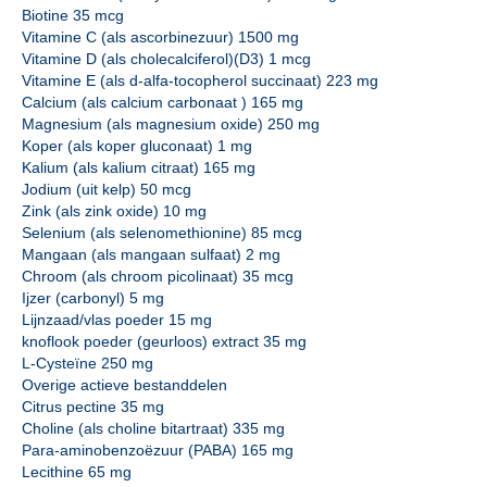
Biotine 35 mcg
Vitamine C (als ascorbinezuur) 1500 mg
Vitamine D (als cholecalciferol)(D3) 1 mcg
Vitamine E (als d-alfa-tocopherol succinaat) 223 mg
Calcium (als calcium carbonaat ) 165 mg
Magnesium (als magnesium oxide) 250 mg
Koper (als koper gluconaat) 1 mg
Kalium (als kalium citraat) 165 mg
Jodium (uit kelp) 50 mcg
Zink (als zink oxide) 10 mg
Selenium (als selenomethionine) 85 mcg
Mangaan (als mangaan sulfaat) 2 mg
Chroom (als chroom picolinaat) 35 mcg
Ijzer (carbonyl) 5 mg
Lijnzaad/vlas poeder 15 mg
knoflook poeder (geurloos) extract 35 mg
L-Cysteïne 250 mg
Overige actieve bestanddelen
Citrus pectine 35 mg
Choline (als choline bitartraat) 335 mg
Para-aminobenzoëzuur (PABA) 165 mg
Lecithine 65 mg