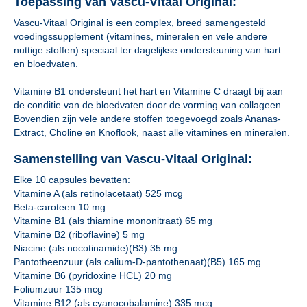
Toepassing van Vascu-Vitaal Original:
Vascu-Vitaal Original is een complex, breed samengesteld
voedingssupplement (vitamines, mineralen en vele andere
nuttige stoffen) speciaal ter dagelijkse ondersteuning van hart
en bloedvaten.
Vitamine B1 ondersteunt het hart en Vitamine C draagt bij aan
de conditie van de bloedvaten door de vorming van collageen.
Bovendien zijn vele andere stoffen toegevoegd zoals Ananas-
Extract, Choline en Knoflook, naast alle vitamines en mineralen.
Samenstelling van Vascu-Vitaal Original:
Elke 10 capsules bevatten:
Vitamine A (als retinolacetaat) 525 mcg
Beta-caroteen 10 mg
Vitamine B1 (als thiamine mononitraat) 65 mg
Vitamine B2 (riboflavine) 5 mg
Niacine (als nocotinamide)(B3) 35 mg
Pantotheenzuur (als calium-D-pantothenaat)(B5) 165 mg
Vitamine B6 (pyridoxine HCL) 20 mg
Foliumzuur 135 mcg
Vitamine B12 (als cyanocobalamine) 335 mcg