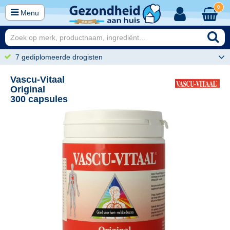
0
Menu
7 gediplomeerde drogisten
Vascu-Vitaal
Original
300 capsules
60
97,