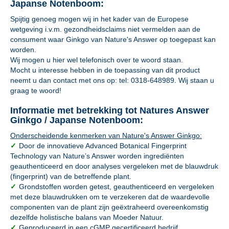
Japanse Notenboom:
Spijtig genoeg mogen wij in het kader van de Europese
wetgeving i.v.m. gezondheidsclaims niet vermelden aan de
consument waar Ginkgo van Nature's Answer op toegepast kan
worden.
Wij mogen u hier wel telefonisch over te woord staan.
Mocht u interesse hebben in de toepassing van dit product
neemt u dan contact met ons op: tel: 0318-648989. Wij staan u
graag te woord!
Informatie met betrekking tot Natures Answer
Ginkgo / Japanse Notenboom:
Onderscheidende kenmerken van Nature's Answer Ginkgo:
✓
Door de innovatieve Advanced Botanical Fingerprint
Technology van Nature’s Answer worden ingrediënten
geauthenticeerd en door analyses vergeleken met de blauwdruk
(fingerprint) van de betreffende plant.
✓
Grondstoffen worden getest, geauthenticeerd en vergeleken
met deze blauwdrukken om te verzekeren dat de waardevolle
componenten van de plant zijn geëxtraheerd overeenkomstig
dezelfde holistische balans van Moeder Natuur.
✓
Geproduceerd in een cGMP gecertificeerd bedrijf