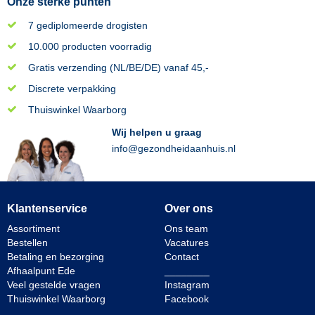
Onze sterke punten
7 gediplomeerde drogisten
10.000 producten voorradig
Gratis verzending (NL/BE/DE) vanaf 45,-
Discrete verpakking
Thuiswinkel Waarborg
Wij helpen u graag
info@gezondheidaanhuis.nl
Klantenservice
Over ons
Assortiment
Ons team
Bestellen
Vacatures
Betaling en bezorging
Contact
Afhaalpunt Ede
________
Veel gestelde vragen
Instagram
Thuiswinkel Waarborg
Facebook