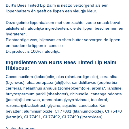
Burt's Bees Tinted Lip Balm is net zo verzorgend als een
lippenbalsem én geeft de lippen een vleugje kleur.
Deze getinte lippenbalsem met een zachte, zoete smaak bevat
uitsluitend natuurlijke ingrediënten, die de lippen beschermen en
hydrateren.
Plantaardige was, bijenwas en shea butter verzorgen de lippen
en houden de lippen in conditie.
Dit product is 100% natuurlijk.
Ingrediënten van Burts Bees Tinted Lip Balm
Hibiscus:
Cocos nucifera (kokos)olie, olus (plantaardige olie), cera alba
(bijenwas), olea europaea (olijf)olie, candelillawas (euphorbia
cerifera), helianthus annuus (zonnebloem)olie, aroma*, lanoline,
butyrospermum parkii (sheaboter), ricinusolie, cananga odorata
(jasmijn)bloemwas, ammoniumglycyrrhizinaat, tocoferol,
rozemarijnbladextract, glycine, sojaolie, canolaolie. Kan
bevatten: aluminiumoxide, CI 77891 (titaniumdioxide), CI 75470
(karmijn), CI 77491, CI 77492, CI 77499 (ijzeroxiden).
*natuurlijk aroma