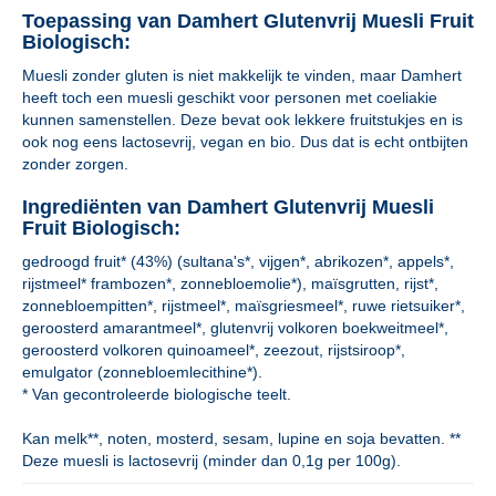
Toepassing van Damhert Glutenvrij Muesli Fruit
Biologisch:
Muesli zonder gluten is niet makkelijk te vinden, maar Damhert
heeft toch een muesli geschikt voor personen met coeliakie
kunnen samenstellen. Deze bevat ook lekkere fruitstukjes en is
ook nog eens lactosevrij, vegan en bio. Dus dat is echt ontbijten
zonder zorgen.
Ingrediënten van Damhert Glutenvrij Muesli
Fruit Biologisch:
gedroogd fruit* (43%) (sultana's*, vijgen*, abrikozen*, appels*,
rijstmeel* frambozen*, zonnebloemolie*), maïsgrutten, rijst*,
zonnebloempitten*, rijstmeel*, maïsgriesmeel*, ruwe rietsuiker*,
geroosterd amarantmeel*, glutenvrij volkoren boekweitmeel*,
geroosterd volkoren quinoameel*, zeezout, rijstsiroop*,
emulgator (zonnebloemlecithine*).
* Van gecontroleerde biologische teelt.
Kan melk**, noten, mosterd, sesam, lupine en soja bevatten. **
Deze muesli is lactosevrij (minder dan 0,1g per 100g).