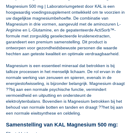
Magnesium 500 mg | Laboratoriumgetest door KAL is een
hoogwaardig voedingssupplement ontwikkeld om te voorzien in
uw dagelijkse magnesiumbehoefte. De combinatie van
Magnesium in drie vormen, aangevuld met de aminozuren L-
Arginine en L-Glutamine, en de gepatenteerde ActiSorb™-
formule met zorgvuldig geselecteerde kruidenextracten,
garandeert een premium samenstelling. Dit product is
ontworpen voor gezondheidsbewuste personen die waarde
hechten aan geteste kwaliteit en optimale verdraagbaarheid.
Magnesium is een essentieel mineraal dat betrokken is bij
talloze processen in het menselijk lichaam. De rol ervan in de
normale werking van zenuwen en spieren, evenals in de
energiestofwisseling, is bijzonder belangrijk. Magnesium draagt
??bij aan een normale psychische functie, vermindert
vermoeidheid en uitputting en ondersteunt de
elektrolytenbalans. Bovendien is Magnesium betrokken bij het
behoud van normale botten en tanden en draagt ??het bij aan
een normale eiwitsynthese en celdeling.
Samenstelling van KAL Magnesium 500 mg: