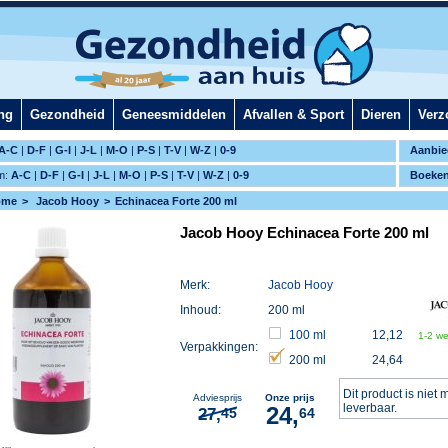
ng
Gezondheid
Geneesmiddelen
Afvallen & Sport
Dieren
Verz
A-C
|
D-F
|
G-I
|
J-L
|
M-O
|
P-S
|
T-V
|
W-Z
|
0-9
Aanbie
m:
A-C
|
D-F
|
G-I
|
J-L
|
M-O
|
P-S
|
T-V
|
W-Z
|
0-9
Boeke
ome
Jacob Hooy
Echinacea Forte 200 ml
Jacob Hooy Echinacea Forte 200 ml
Merk:
Jacob Hooy
Inhoud:
200 ml
100 ml
12,12
1-2 w
Verpakkingen:
200 ml
24,64
Dit product is niet 
Adviesprijs
Onze prijs
leverbaar.
24,
27,
45
64