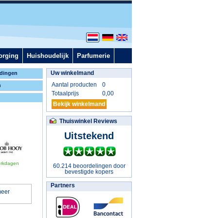
orging
Huishoudelijk
Parfumerie
Uw winkelmand
dingen
Aantal producten
0
n
Totaalprijs
0,00
Bekijk winkelmand
Thuiswinkel Reviews
Uitstekend
erkdagen
60.214 beoordelingen door
bevestigde kopers
Partners
meer