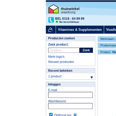
BEL 0318 - 64 89 89
Nu beschikbaar
Vitamines & Supplementen
Voedi
Producten zoeken
Merknaam:
Zoek product:
Productnaa
Zoek
Product:
H
Merk-logo's
Nieuwe producten
Recent bekeken
1 product
Inloggen
E-mail
Wachtwoord
Onthoud mij