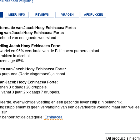
Klik voor een vergroting
MEER INFO
REVIEWS
VRAGEN
AFDRUKKEN
formatie van Jacob Hooy Echinacea Forte:
ng van Jacob Hooy Echinacea Forte:
behoud van een goede weerstand.
lling Jacob Hooy Echinacea Forte:
wortel en 95% vers kruid van de Echinacea purperea plant.
trokken in alcohol.
rcentage 65%.
ten van Jacob Hooy Echinacea Forte:
 purpurea (Rode vingerhoed), alcohol.
van Jacob Hooy Echinacea Forte:
enen 3 x daags 20 druppels.
 vanaf 3 jaar: 2 x daags 7 druppels.
ieerde, evenwichtige voeding en een gezonde levensstijl zijn belangrijk.
ngssupplement is geen vervanging van een gevarieerde voeding maar kan wel e
 zijn.
t behoort tot de categorie:
Echinacea
Dit product is niet 