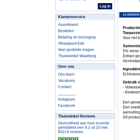
ALGEMEEN
Klantenservice
Assortiment
Productin
Bestellen
Toepassi
Betaling en bezorging
Voor het 
Afhaalpunt Ede
Samenste
Veel gestelde vragen
5% verse 
Thuiswinkel Waarborg
Extract ge
Alcoholpe
Over ons
Ingrediën
Echinacea
Ons team
Vacatures
Gebruik 
Contact
- Volwass
- Kinderen
________
Instagram
Een gevar
Facebook
Een voedi
aanvulling
Thuiswinkel Reviews
Dit produc
Gezondheid aan huis scoorde
gemiddeld een 9.2 uit 10 met
60214 reviews.