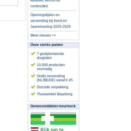
kwaliteit, kennis en
continuïteit
Openingstijden en
verzending bij Kerst en
Jaarwisseling 2025-2026
Meer nieuws >>
Onze sterke punten
7 gediplomeerde
drogisten
10.000 producten
voorradig
Gratis verzending
(NL/BE/DE) vanaf € 45
Discrete verpakking
Thuiswinkel Waarborg
Geneesmiddelen keurmerk