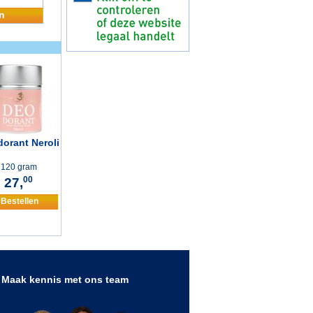
n
orant Neroli
120 gram
27,
00
Bestellen
Maak kennis met ons team