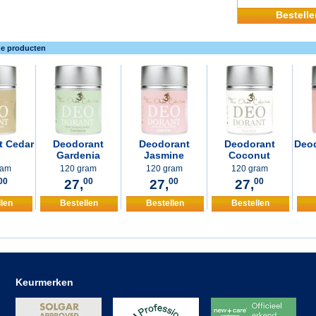
Bestelle
de producten
t Cedar
Deodorant
Deodorant
Deodorant
Deod
Gardenia
Jasmine
Coconut
ram
120 gram
120 gram
120 gram
00
27,
00
27,
00
27,
00
llen
Bestellen
Bestellen
Bestellen
Keurmerken