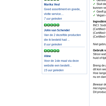
✓
Geheel 
✓
Sluit d
Marika Veul
kunnen ve
Goed assortiment en goede,
✓
Geeft g
vlotte service....
✓
Vegan e
7 uur geleden
Ingrediën
INCI: Sod
(Certified
John van Schendel
(Certifie
Van de 2 dezelfde producten
(Certified
die ik besteld had ...
Niet gebr
8 uur geleden
Gebruik 
Strooi wa
Aline
huid of ti
Voor de 1ste maal via deze
website een bestelli...
Breng de p
dit kon we
15 uur geleden
Hoe lange
nu en dan,
Bewaar de
Het ingre
Dit produc