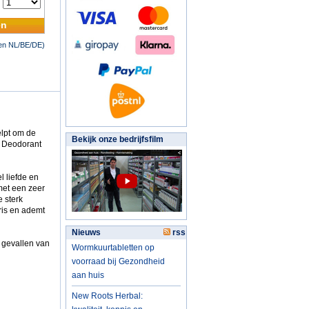
:
en
nen NL/BE/DE)
elpt om de
Bekijk onze bedrijfsfilm
m Deodorant
l liefde en
met een zeer
 sterk
ris en ademt
Nieuws
rss
e gevallen van
Wormkuurtabletten op
voorraad bij Gezondheid
aan huis
New Roots Herbal: