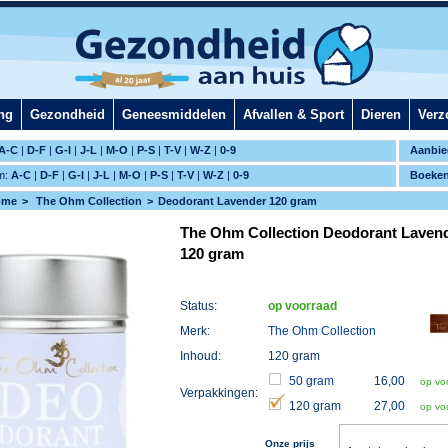
ng
Gezondheid
Geneesmiddelen
Afvallen & Sport
Dieren
Verz
A-C
|
D-F
|
G-I
|
J-L
|
M-O
|
P-S
|
T-V
|
W-Z
|
0-9
Aanbie
m:
A-C
|
D-F
|
G-I
|
J-L
|
M-O
|
P-S
|
T-V
|
W-Z
|
0-9
Boeke
ome
The Ohm Collection
Deodorant Lavender 120 gram
The Ohm Collection Deodorant Laven
120 gram
Status:
op voorraad
Merk:
The Ohm Collection
Inhoud:
120 gram
50 gram
16,00
op vo
Verpakkingen:
120 gram
27,00
op vo
Onze prijs