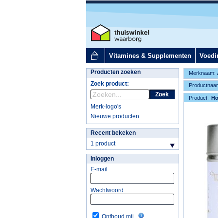
Vitamines & Supplementen
Voedi
Producten zoeken
Merknaam:
Zoek product:
Productnaa
Zoek
Product:
H
Merk-logo's
Nieuwe producten
Recent bekeken
1 product
Inloggen
E-mail
Wachtwoord
Onthoud mij