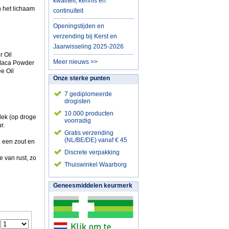
kwaliteit, kennis en
n het lichaam
continuïteit
Openingstijden en
verzending bij Kerst en
Jaarwisseling 2025-2026
r Oil
Meer nieuws >>
, Maca Powder
e Oil
Onze sterke punten
7 gediplomeerde
drogisten
10.000 producten
lek (op droge
voorradig
r.
Gratis verzending
(NL/BE/DE) vanaf € 45
e een zout en
Discrete verpakking
 van rust, zo
Thuiswinkel Waarborg
Geneesmiddelen keurmerk
: