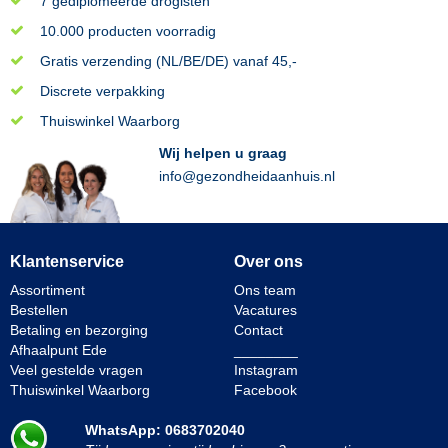
7 gediplomeerde drogisten
10.000 producten voorradig
Gratis verzending (NL/BE/DE) vanaf 45,-
Discrete verpakking
Thuiswinkel Waarborg
Wij helpen u graag
info@gezondheidaanhuis.nl
Klantenservice
Over ons
Assortiment
Ons team
Bestellen
Vacatures
Betaling en bezorging
Contact
Afhaalpunt Ede
________
Veel gestelde vragen
Instagram
Thuiswinkel Waarborg
Facebook
WhatsApp: 0683702040