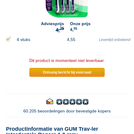
75
4,
Adviesprijs
Onze prijs
55
4,
4 stuks
4,55
Levertijd onbekend
Dit product is momenteel niet leverbaar.
Ontvang bericht bij voorraad
60.205 beoordelingen door bevestigde kopers
Productinformatie van GUM Trav-ler